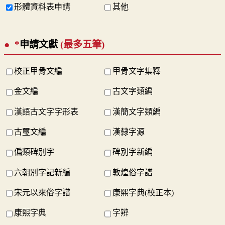
形體資料表申請
其他
*
申請文獻
(最多五筆)
校正甲骨文編
甲骨文字集釋
金文編
古文字類編
漢語古文字字形表
漢簡文字類編
古璽文編
漢隸字源
偏類碑別字
碑別字新編
六朝別字記新編
敦煌俗字譜
宋元以來俗字譜
康熙字典(校正本)
康熙字典
字辨