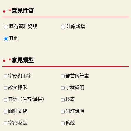
*
意見性質
既有資料疑誤
建議新增
其他
*
意見類型
字形與用字
部首與筆畫
說文釋形
字樣說明
音讀（注音/漢拼）
釋義
關鍵文獻
研訂說明
字形收錄
系統