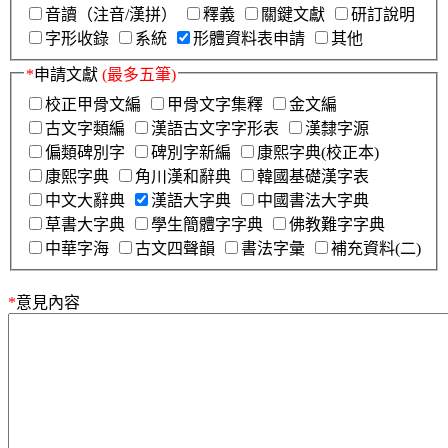
音讀（注音/漢拼）
釋義
關鍵文獻
研訂說明
字形收錄
系統
形體資料表申請
其他
*
申請文獻
(最多五筆)
校正甲骨文編
甲骨文字集釋
金文編
古文字類編
漢語古文字字形表
漢隸字源
偏類碑別字
碑別字新編
康熙字典(校正本)
康熙字典
角川漢和辭典
韓國基礎漢字表
中文大辭典
漢語大字典
中國書法大字典
草書大字典
學生簡體字字典
佛教難字字典
中華字海
古文四聲韻
書法字彙
補充資料(二)
*
意見內容