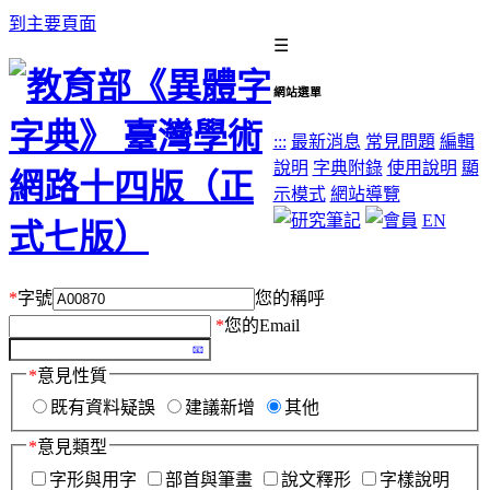
到主要頁面
☰
網站選單
:::
最新消息
常見問題
編輯
說明
字典附錄
使用說明
顯
示模式
網站導覽
EN
*
字號
您的稱呼
*
您的Email
*
意見性質
既有資料疑誤
建議新增
其他
*
意見類型
字形與用字
部首與筆畫
說文釋形
字樣說明