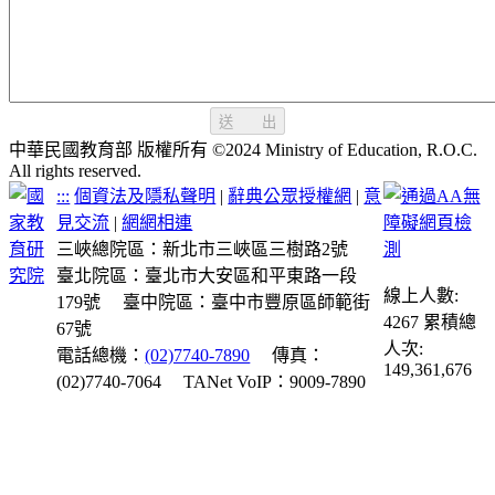
送 出
中華民國教育部 版權所有 ©2024 Ministry of Education, R.O.C.
All rights reserved.
:::
個資法及隱私聲明
|
辭典公眾授權網
|
意
見交流
|
網網相連
三峽總院區：新北市三峽區三樹路2號
臺北院區：臺北市大安區和平東路一段
線上人數:
179號
臺中院區：臺中市豐原區師範街
4267
累積總
67號
人次:
電話總機：
(02)7740-7890
傳真：
149,361,676
(02)7740-7064
TANet VoIP：9009-7890