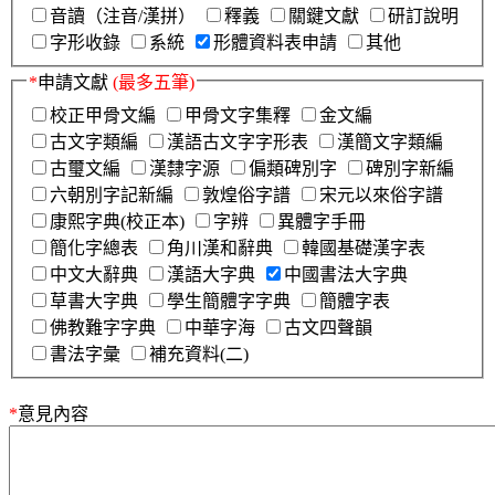
音讀（注音/漢拼）
釋義
關鍵文獻
研訂說明
字形收錄
系統
形體資料表申請
其他
*
申請文獻
(最多五筆)
校正甲骨文編
甲骨文字集釋
金文編
古文字類編
漢語古文字字形表
漢簡文字類編
古璽文編
漢隸字源
偏類碑別字
碑別字新編
六朝別字記新編
敦煌俗字譜
宋元以來俗字譜
康熙字典(校正本)
字辨
異體字手冊
簡化字總表
角川漢和辭典
韓國基礎漢字表
中文大辭典
漢語大字典
中國書法大字典
草書大字典
學生簡體字字典
簡體字表
佛教難字字典
中華字海
古文四聲韻
書法字彙
補充資料(二)
*
意見內容