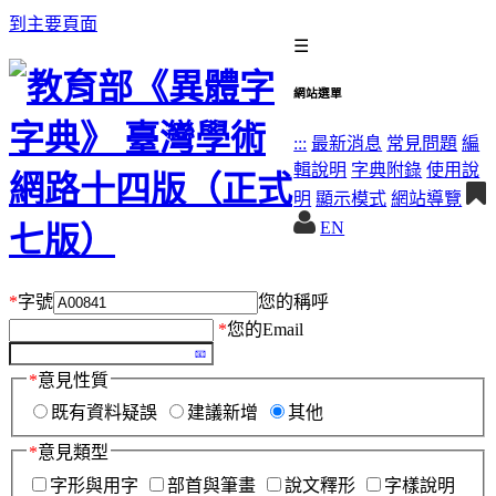
到主要頁面
☰
網站選單
:::
最新消息
常見問題
編
輯說明
字典附錄
使用說
明
顯示模式
網站導覽
EN
*
字號
您的稱呼
*
您的Email
*
意見性質
既有資料疑誤
建議新增
其他
*
意見類型
字形與用字
部首與筆畫
說文釋形
字樣說明