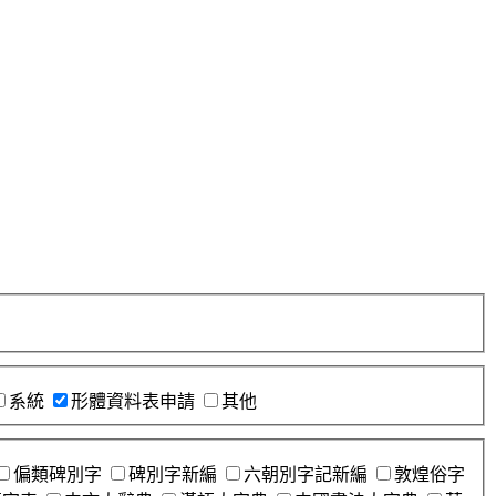
系統
形體資料表申請
其他
偏類碑別字
碑別字新編
六朝別字記新編
敦煌俗字