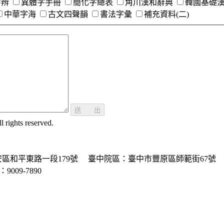
字辨
異體字手冊
簡化字總表
角川漢和辭典
韓國基礎
中華字海
古文四聲韻
書法字彙
補充資料(二)
送 出
ghts reserved.
區和平東路一段179號
臺中院區：臺中市豐原區師範街67號
P：9009-7890