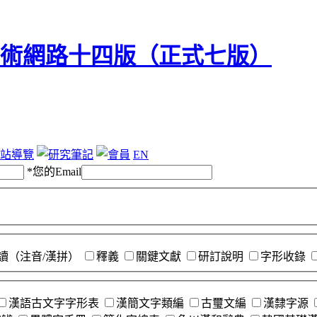
站導覽
EN
*
您的Email
讀（注音/漢拼）
釋義
關鍵文獻
研訂說明
字形收錄
漢語古文字字形表
漢簡文字類編
古璽文編
漢隸字源