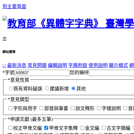
到主要頁面
☰
網站選單
:::
最新消息
常見問題
編輯說明
字典附錄
使用說明
顯示模式
網
*
字號
您的稱呼
*
意見性質
既有資料疑誤
建議新增
其他
*
意見類型
字形與用字
部首與筆畫
說文釋形
字樣說明
音
*
申請文獻
(最多五筆)
校正甲骨文編
甲骨文字集釋
金文編
古文字類編