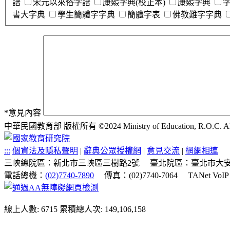
譜
宋元以來俗字譜
康熙字典(校正本)
康熙字典
書大字典
學生簡體字字典
簡體字表
佛教難字字典
*
意見內容
中華民國教育部 版權所有 ©2024 Ministry of Education, R.O.C. All ri
:::
個資法及隱私聲明
|
辭典公眾授權網
|
意見交流
|
網網相連
三峽總院區：新北市三峽區三樹路2號
臺北院區：臺北市大安
電話總機：
(02)7740-7890
傳真：(02)7740-7064
TANet VoI
線上人數: 6715
累積總人次: 149,106,158