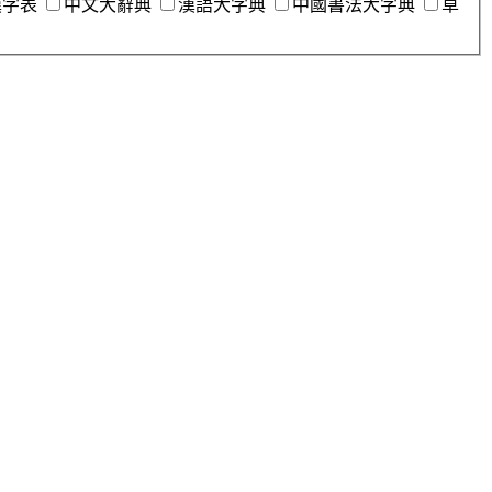
漢字表
中文大辭典
漢語大字典
中國書法大字典
草