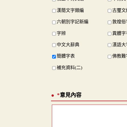
漢簡文字類編
古璽文
六朝別字記新編
敦煌俗
字辨
異體字
中文大辭典
漢語大
簡體字表
佛教難
補充資料(二)
*
意見內容