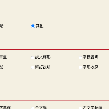
增
其他
筆畫
說文釋形
字樣說明
獻
研訂說明
字形收錄
字集釋
金文編
古文字類編