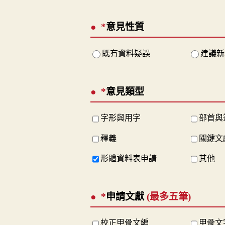
*
意見性質
既有資料疑誤
建議新
*
意見類型
字形與用字
部首與
釋義
關鍵文
形體資料表申請
其他
*
申請文獻
(最多五筆)
校正甲骨文編
甲骨文