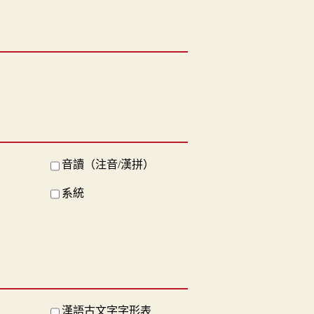
音讀（注音/漢拼）
系統
漢語古文字字形表