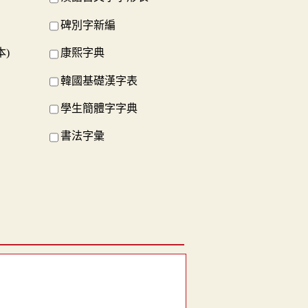
碑別字新編
本)
康熙字典
韓國基礎漢字表
學生簡體字字典
書法字彙