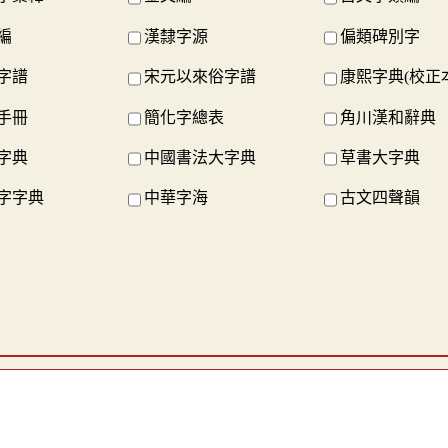
編
漢隸字源
偏類碑別字
字譜
宋元以來俗字譜
康熙字典(校正
手冊
簡化字總表
角川漢和辭典
字典
中國書法大字典
草書大字典
字字典
中華字海
古文四聲韻