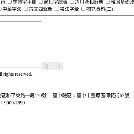
字辨
異體字手冊
簡化字總表
角川漢和辭典
韓國基礎
中華字海
古文四聲韻
書法字彙
補充資料(二)
送 出
ghts reserved.
區和平東路一段179號
臺中院區：臺中市豐原區師範街67號
P：9009-7890