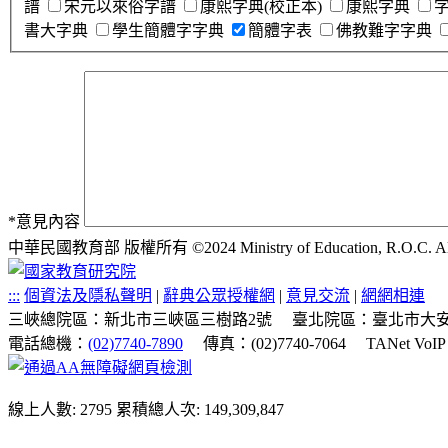
譜
宋元以來俗字譜
康熙字典(校正本)
康熙字典
書大字典
學生簡體字字典
簡體字表
佛教難字字典
*
意見內容
中華民國教育部 版權所有 ©2024 Ministry of Education, R.O.C. All ri
:::
個資法及隱私聲明
|
辭典公眾授權網
|
意見交流
|
網網相連
三峽總院區：新北市三峽區三樹路2號
臺北院區：臺北市大安
電話總機：
(02)7740-7890
傳真：(02)7740-7064
TANet VoI
線上人數: 2795
累積總人次: 149,309,847