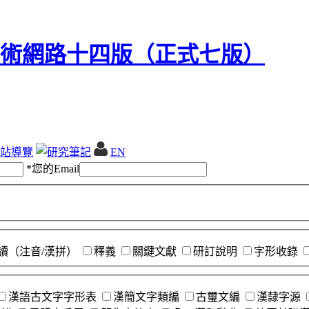
站導覽
EN
*
您的Email
讀（注音/漢拼）
釋義
關鍵文獻
研訂說明
字形收錄
漢語古文字字形表
漢簡文字類編
古璽文編
漢隸字源