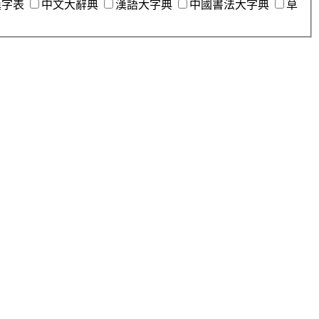
漢字表
中文大辭典
漢語大字典
中國書法大字典
草