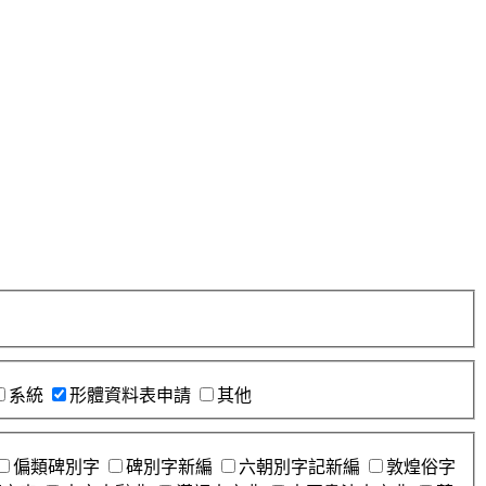
系統
形體資料表申請
其他
偏類碑別字
碑別字新編
六朝別字記新編
敦煌俗字