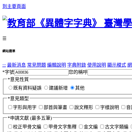
到主要頁面
☰
網站選單
:::
最新消息
常見問題
編輯說明
字典附錄
使用說明
顯示模式
網
*
字號
您的稱呼
*
意見性質
既有資料疑誤
建議新增
其他
*
意見類型
字形與用字
部首與筆畫
說文釋形
字樣說明
音
*
申請文獻
(最多五筆)
校正甲骨文編
甲骨文字集釋
金文編
古文字類編