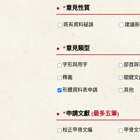
*
意見性質
既有資料疑誤
建議新
*
意見類型
字形與用字
部首與
釋義
關鍵文
形體資料表申請
其他
*
申請文獻
(最多五筆)
校正甲骨文編
甲骨文