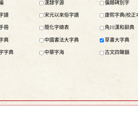
編
漢隸字源
偏類碑別字
字譜
宋元以來俗字譜
康熙字典(校正
手冊
簡化字總表
角川漢和辭典
字典
中國書法大字典
草書大字典
字字典
中華字海
古文四聲韻