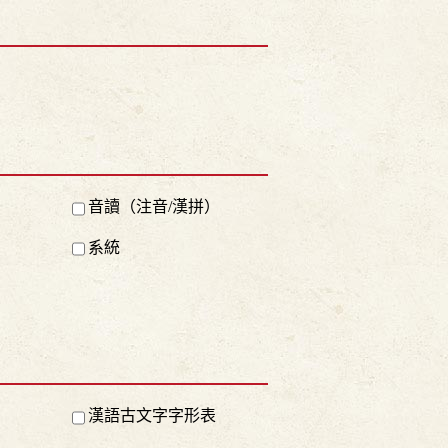
音讀（注音/漢拼）
系統
漢語古文字字形表