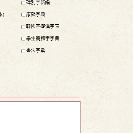
碑別字新編
本)
康熙字典
韓國基礎漢字表
學生簡體字字典
書法字彙