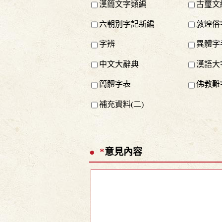
漢簡文字類編
古璽文
六朝別字記新編
敦煌俗
字辨
異體字
中文大辭典
漢語大
簡體字表
佛教難
補充資料(二)
*
意見內容