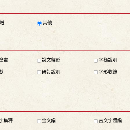
增
其他
筆畫
說文釋形
字樣說明
獻
研訂說明
字形收錄
字集釋
金文編
古文字類編