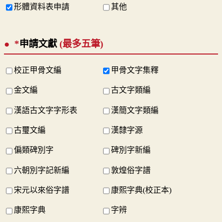
形體資料表申請
其他
*
申請文獻
(最多五筆)
校正甲骨文編
甲骨文字集釋
金文編
古文字類編
漢語古文字字形表
漢簡文字類編
古璽文編
漢隸字源
偏類碑別字
碑別字新編
六朝別字記新編
敦煌俗字譜
宋元以來俗字譜
康熙字典(校正本)
康熙字典
字辨