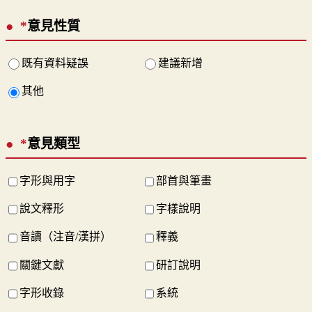
*
意見性質
既有資料疑誤
建議新增
其他
*
意見類型
字形與用字
部首與筆畫
說文釋形
字樣說明
音讀（注音/漢拼）
釋義
關鍵文獻
研訂說明
字形收錄
系統