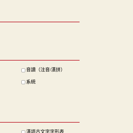
音讀（注音/漢拼）
系統
漢語古文字字形表