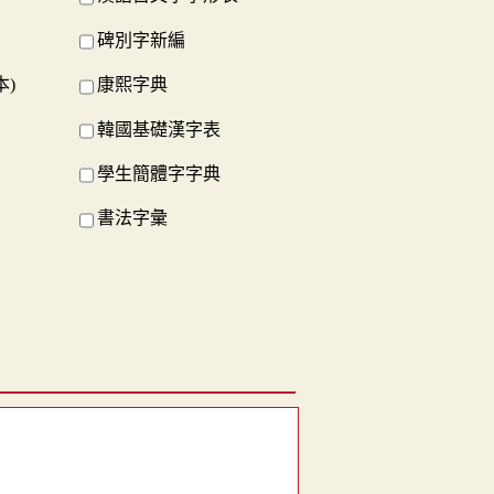
碑別字新編
本)
康熙字典
韓國基礎漢字表
學生簡體字字典
書法字彙