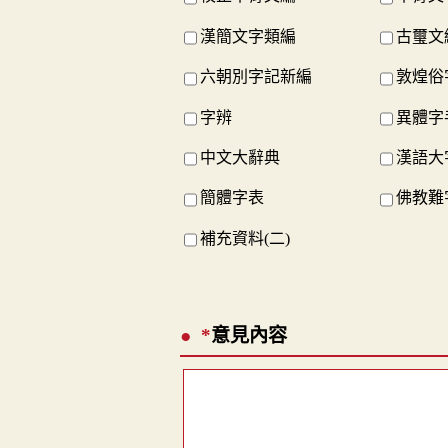
漢簡文字類編
古璽文
六朝別字記新編
敦煌俗
字辨
異體字
中文大辭典
漢語大
簡體字表
佛教難
補充資料(二)
*
意見內容