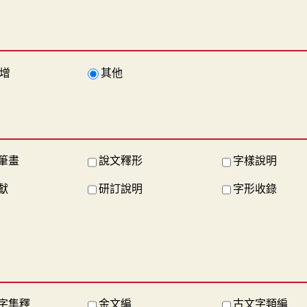
增
其他
筆畫
說文釋形
字樣說明
獻
研訂說明
字形收錄
字集釋
金文編
古文字類編