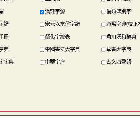
編
漢隸字源
偏類碑別字
字譜
宋元以來俗字譜
康熙字典(校正
手冊
簡化字總表
角川漢和辭典
字典
中國書法大字典
草書大字典
字字典
中華字海
古文四聲韻