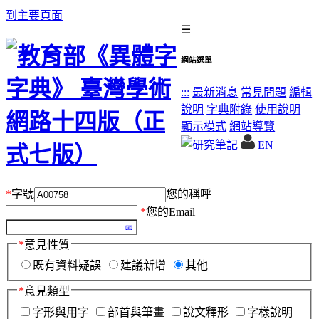
到主要頁面
☰
網站選單
:::
最新消息
常見問題
編輯
說明
字典附錄
使用說明
顯示模式
網站導覽
EN
*
字號
您的稱呼
*
您的Email
*
意見性質
既有資料疑誤
建議新增
其他
*
意見類型
字形與用字
部首與筆畫
說文釋形
字樣說明