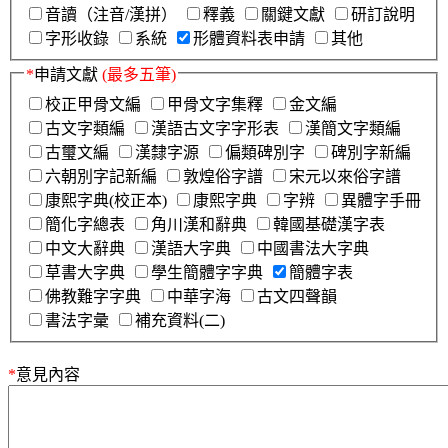
音讀（注音/漢拼）
釋義
關鍵文獻
研訂說明
字形收錄
系統
形體資料表申請
其他
*
申請文獻
(最多五筆)
校正甲骨文編
甲骨文字集釋
金文編
古文字類編
漢語古文字字形表
漢簡文字類編
古璽文編
漢隸字源
偏類碑別字
碑別字新編
六朝別字記新編
敦煌俗字譜
宋元以來俗字譜
康熙字典(校正本)
康熙字典
字辨
異體字手冊
簡化字總表
角川漢和辭典
韓國基礎漢字表
中文大辭典
漢語大字典
中國書法大字典
草書大字典
學生簡體字字典
簡體字表
佛教難字字典
中華字海
古文四聲韻
書法字彙
補充資料(二)
*
意見內容