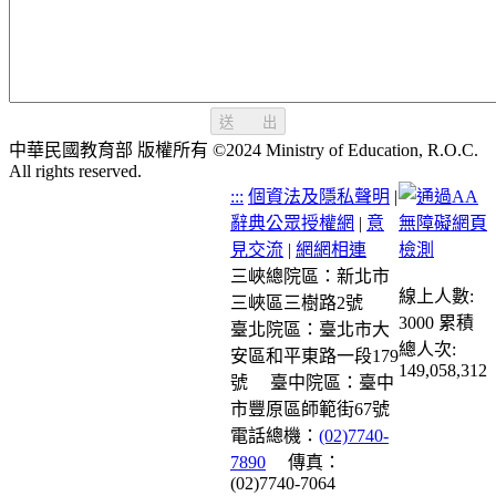
送 出
中華民國教育部 版權所有 ©2024 Ministry of Education, R.O.C.
All rights reserved.
:::
個資法及隱私聲明
|
辭典公眾授權網
|
意
見交流
|
網網相連
三峽總院區：新北市
線上人數:
三峽區三樹路2號
3000
累積
臺北院區：臺北市大
總人次:
安區和平東路一段179
149,058,312
號
臺中院區：臺中
市豐原區師範街67號
電話總機：
(02)7740-
7890
傳真：
(02)7740-7064