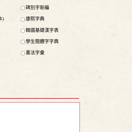
碑別字新編
)
康熙字典
韓國基礎漢字表
學生簡體字字典
書法字彙