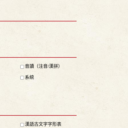
音讀（注音/漢拼）
系統
漢語古文字字形表