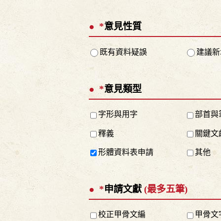
*
意見性質
既有資料疑誤
建議新
*
意見類型
字形與用字
部首與
釋義
關鍵文
形體資料表申請
其他
*
申請文獻
(最多五筆)
校正甲骨文編
甲骨文