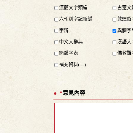
漢簡文字類編
古璽文
六朝別字記新編
敦煌俗
字辨
異體字
中文大辭典
漢語大
簡體字表
佛教難
補充資料(二)
*
意見內容