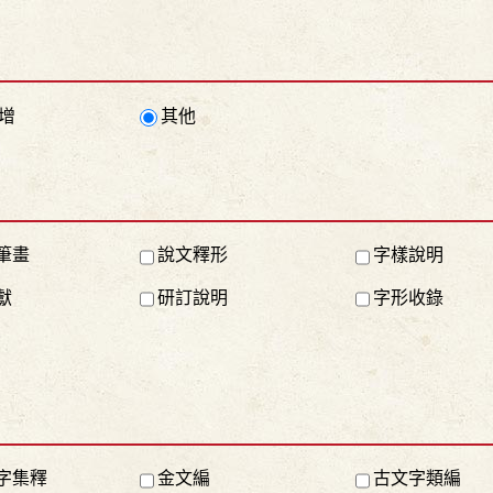
增
其他
筆畫
說文釋形
字樣說明
獻
研訂說明
字形收錄
字集釋
金文編
古文字類編