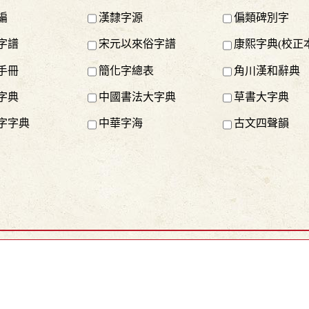
編
漢隸字源
偏類碑別字
字譜
宋元以來俗字譜
康熙字典(校正本
手冊
簡化字總表
角川漢和辭典
字典
中國書法大字典
草書大字典
字字典
中華字海
古文四聲韻