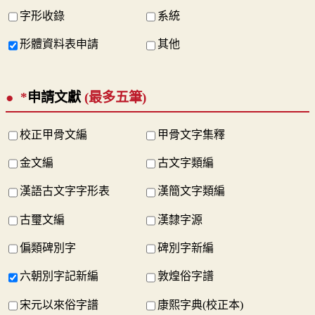
字形收錄
系統
形體資料表申請
其他
*
申請文獻
(最多五筆)
校正甲骨文編
甲骨文字集釋
金文編
古文字類編
漢語古文字字形表
漢簡文字類編
古璽文編
漢隸字源
偏類碑別字
碑別字新編
六朝別字記新編
敦煌俗字譜
宋元以來俗字譜
康熙字典(校正本)