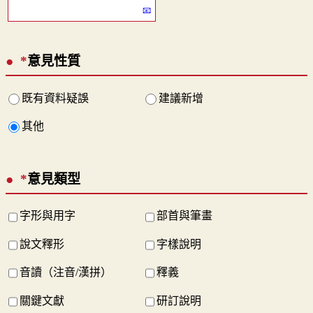
*
意見性質
既有資料疑誤
建議新增
其他
*
意見類型
字形與用字
部首與筆畫
說文釋形
字樣說明
音讀（注音/漢拼）
釋義
關鍵文獻
研訂說明