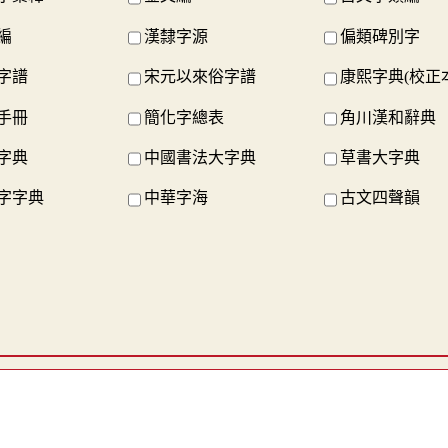
編
漢隸字源
偏類碑別字
字譜
宋元以來俗字譜
康熙字典(校正
手冊
簡化字總表
角川漢和辭典
字典
中國書法大字典
草書大字典
字字典
中華字海
古文四聲韻