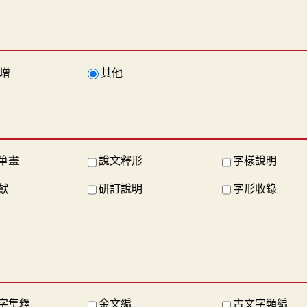
增
其他
筆畫
說文釋形
字樣說明
獻
研訂說明
字形收錄
字集釋
金文編
古文字類編