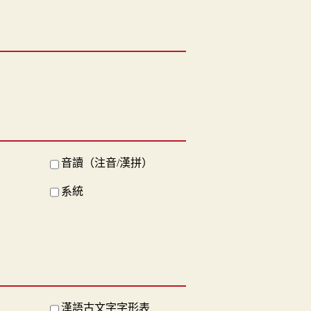
音讀（注音/漢拼）
系統
漢語古文字字形表