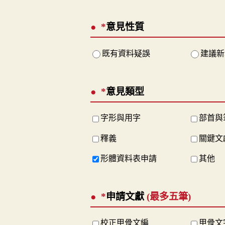
*
意見性質
既有資料疑誤
建議新
*
意見類型
字形與用字
部首與
釋義
關鍵文
形體資料表申請
其他
*
申請文獻
(最多五筆)
校正甲骨文編
甲骨文