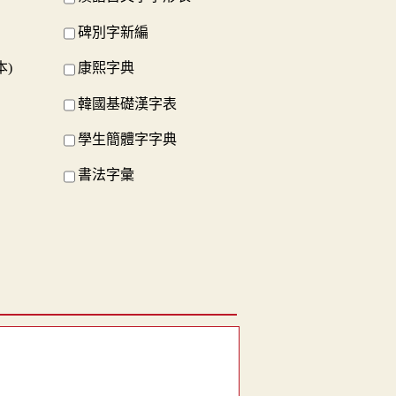
碑別字新編
本)
康熙字典
韓國基礎漢字表
學生簡體字字典
書法字彙