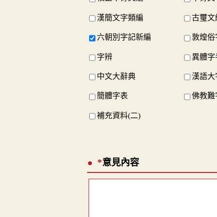
漢簡文字類編
古璽文
六朝別字記新編
敦煌俗
字辨
異體字
中文大辭典
漢語大
簡體字表
佛教難
補充資料(二)
*
意見內容