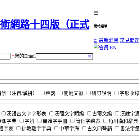
☰
網站選單
:::
最新消息
常見問
EN
*
您的Email
音讀（注音/漢拼）
釋義
關鍵文獻
研訂說明
字形收
漢語古文字字形表
漢簡文字類編
古璽文編
漢隸字
康熙字典
字辨
異體字手冊
簡化字總表
角川漢和辭典
體字表
佛教難字字典
中華字海
古文四聲韻
書法字