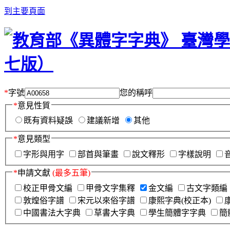
到主要頁面
*
字號
您的稱呼
*
意見性質
既有資料疑誤
建議新增
其他
*
意見類型
字形與用字
部首與筆畫
說文釋形
字樣說明
*
申請文獻
(最多五筆)
校正甲骨文編
甲骨文字集釋
金文編
古文字類編
敦煌俗字譜
宋元以來俗字譜
康熙字典(校正本)
中國書法大字典
草書大字典
學生簡體字字典
簡