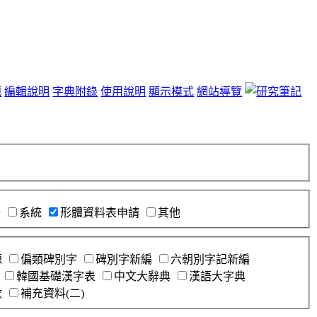
題
編輯說明
字典附錄
使用說明
顯示模式
網站導覽
錄
系統
形體資料表申請
其他
源
偏類碑別字
碑別字新編
六朝別字記新編
韓國基礎漢字表
中文大辭典
漢語大字典
彙
補充資料(二)