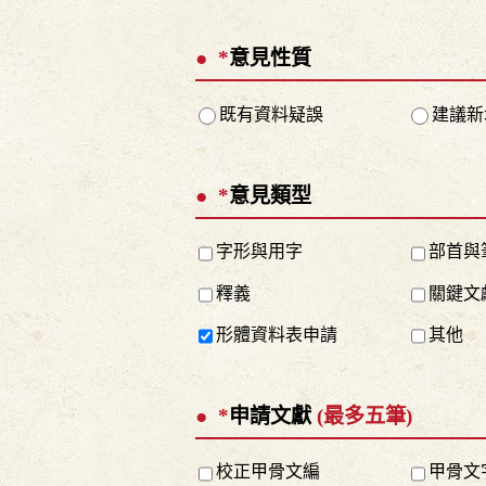
*
意見性質
既有資料疑誤
建議新
*
意見類型
字形與用字
部首與
釋義
關鍵文
形體資料表申請
其他
*
申請文獻
(最多五筆)
校正甲骨文編
甲骨文