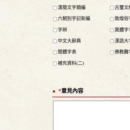
漢簡文字類編
古璽文
六朝別字記新編
敦煌俗
字辨
異體字
中文大辭典
漢語大
簡體字表
佛教難
補充資料(二)
*
意見內容