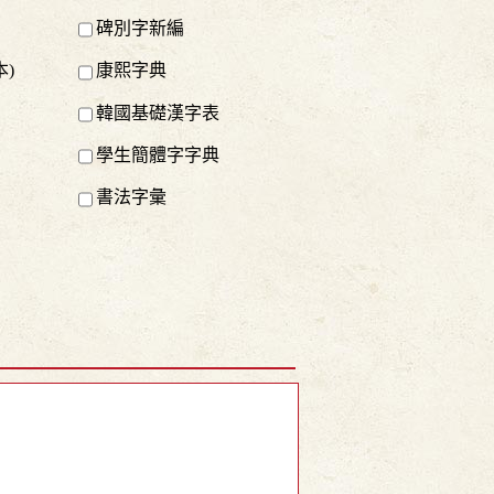
碑別字新編
)
康熙字典
韓國基礎漢字表
學生簡體字字典
書法字彙