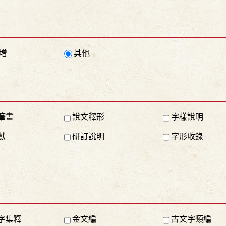
增
其他
筆畫
說文釋形
字樣說明
獻
研訂說明
字形收錄
字集釋
金文編
古文字類編