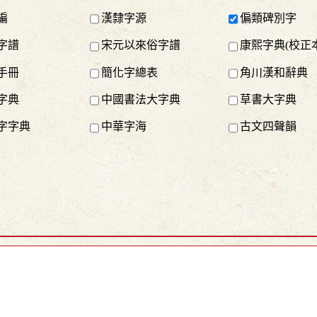
編
漢隸字源
偏類碑別字
字譜
宋元以來俗字譜
康熙字典(校正本
手冊
簡化字總表
角川漢和辭典
字典
中國書法大字典
草書大字典
字字典
中華字海
古文四聲韻