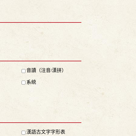
音讀（注音/漢拼）
系統
漢語古文字字形表