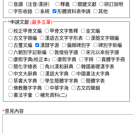
音讀（注音/漢拼）
釋義
關鍵文獻
研訂說明
字形收錄
系統
形體資料表申請
其他
*
申請文獻
(最多五筆)
校正甲骨文編
甲骨文字集釋
金文編
古文字類編
漢語古文字字形表
漢簡文字類編
古璽文編
漢隸字源
偏類碑別字
碑別字新編
六朝別字記新編
敦煌俗字譜
宋元以來俗字譜
康熙字典(校正本)
康熙字典
字辨
異體字手冊
簡化字總表
角川漢和辭典
韓國基礎漢字表
中文大辭典
漢語大字典
中國書法大字典
草書大字典
學生簡體字字典
簡體字表
佛教難字字典
中華字海
古文四聲韻
書法字彙
補充資料(二)
*
意見內容