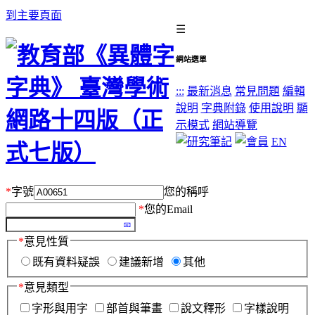
到主要頁面
☰
網站選單
:::
最新消息
常見問題
編輯
說明
字典附錄
使用說明
顯
示模式
網站導覽
EN
*
字號
您的稱呼
*
您的Email
*
意見性質
既有資料疑誤
建議新增
其他
*
意見類型
字形與用字
部首與筆畫
說文釋形
字樣說明