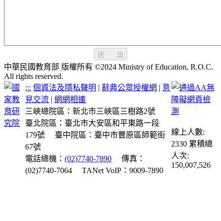
送 出
中華民國教育部 版權所有 ©2024 Ministry of Education, R.O.C.
All rights reserved.
:::
個資法及隱私聲明
|
辭典公眾授權網
|
意
見交流
|
網網相連
三峽總院區：新北市三峽區三樹路2號
臺北院區：臺北市大安區和平東路一段
線上人數:
179號
臺中院區：臺中市豐原區師範街
2330
累積總
67號
人次:
電話總機：
(02)7740-7890
傳真：
150,007,526
(02)7740-7064
TANet VoIP：9009-7890