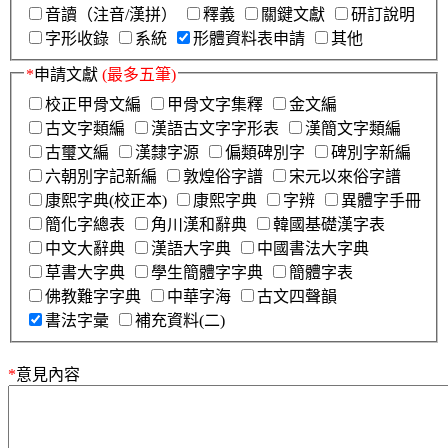
音讀（注音/漢拼）
釋義
關鍵文獻
研訂說明
字形收錄
系統
形體資料表申請
其他
*
申請文獻
(最多五筆)
校正甲骨文編
甲骨文字集釋
金文編
古文字類編
漢語古文字字形表
漢簡文字類編
古璽文編
漢隸字源
偏類碑別字
碑別字新編
六朝別字記新編
敦煌俗字譜
宋元以來俗字譜
康熙字典(校正本)
康熙字典
字辨
異體字手冊
簡化字總表
角川漢和辭典
韓國基礎漢字表
中文大辭典
漢語大字典
中國書法大字典
草書大字典
學生簡體字字典
簡體字表
佛教難字字典
中華字海
古文四聲韻
書法字彙
補充資料(二)
*
意見內容