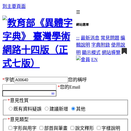
到主要頁面
☰
網站選單
:::
最新消息
常見問題
編
輯說明
字典附錄
使用說
明
顯示模式
網站導覽
EN
*
字號
您的稱呼
*
您的Email
*
意見性質
既有資料疑誤
建議新增
其他
*
意見類型
字形與用字
部首與筆畫
說文釋形
字樣說明