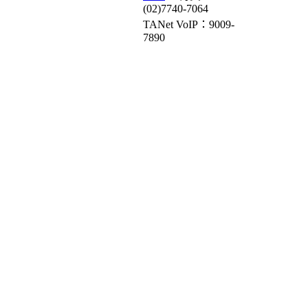
(02)7740-7064
TANet VoIP：9009-
7890