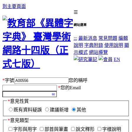
到主要頁面
☰
網站選單
:::
最新消息
常見問題
編輯
說明
字典附錄
使用說明
顯
示模式
網站導覽
EN
*
字號
您的稱呼
*
您的Email
*
意見性質
既有資料疑誤
建議新增
其他
*
意見類型
字形與用字
部首與筆畫
說文釋形
字樣說明