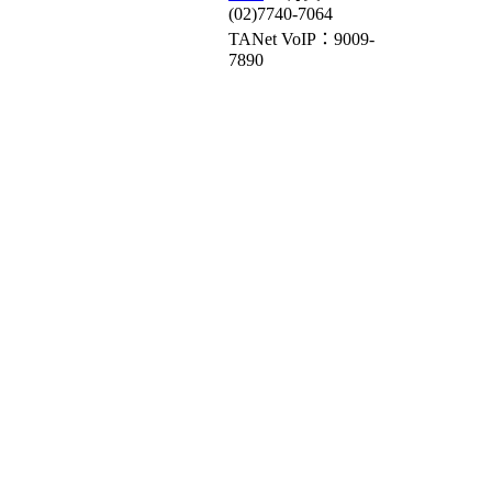
(02)7740-7064
TANet VoIP：9009-
7890