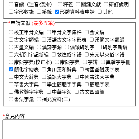
音讀（注音/漢拼）
釋義
關鍵文獻
研訂說明
字形收錄
系統
形體資料表申請
其他
*
申請文獻
(最多五筆)
校正甲骨文編
甲骨文字集釋
金文編
古文字類編
漢語古文字字形表
漢簡文字類編
古璽文編
漢隸字源
偏類碑別字
碑別字新編
六朝別字記新編
敦煌俗字譜
宋元以來俗字譜
康熙字典(校正本)
康熙字典
字辨
異體字手冊
簡化字總表
角川漢和辭典
韓國基礎漢字表
中文大辭典
漢語大字典
中國書法大字典
草書大字典
學生簡體字字典
簡體字表
佛教難字字典
中華字海
古文四聲韻
書法字彙
補充資料(二)
*
意見內容