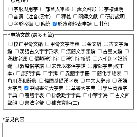
*
意見類型
字形與用字
部首與筆畫
說文釋形
字樣說明
音讀（注音/漢拼）
釋義
關鍵文獻
研訂說明
字形收錄
系統
形體資料表申請
其他
*
申請文獻
(最多五筆)
校正甲骨文編
甲骨文字集釋
金文編
古文字類
編
漢語古文字字形表
漢簡文字類編
古璽文編
漢隸字源
偏類碑別字
碑別字新編
六朝別字記新
編
敦煌俗字譜
宋元以來俗字譜
康熙字典(校正
本)
康熙字典
字辨
異體字手冊
簡化字總表
角川漢和辭典
韓國基礎漢字表
中文大辭典
漢語
大字典
中國書法大字典
草書大字典
學生簡體字
字典
簡體字表
佛教難字字典
中華字海
古文四
聲韻
書法字彙
補充資料(二)
*
意見內容