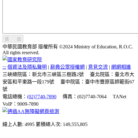
送 出
中華民國教育部 版權所有 ©2024 Ministry of Education, R.O.C.
All rights reserved.
:::
個資法及隱私聲明
|
辭典公眾授權網
|
意見交流
|
網網相連
三峽總院區：新北市三峽區三樹路2號
臺北院區：臺北市大
安區和平東路一段179號
臺中院區：臺中市豐原區師範街67
號
電話總機：
(02)7740-7890
傳真：(02)7740-7064
TANet
VoIP：9009-7890
線上人數: 4995
累積總人次: 149,555,805