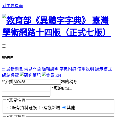
到主要頁面
☰
網站選單
:::
最新消息
常見問題
編輯說明
字典附錄
使用說明
顯示模式
網站導覽
EN
*
字號
您的稱呼
*
您的Email
*
意見性質
既有資料疑誤
建議新增
其他