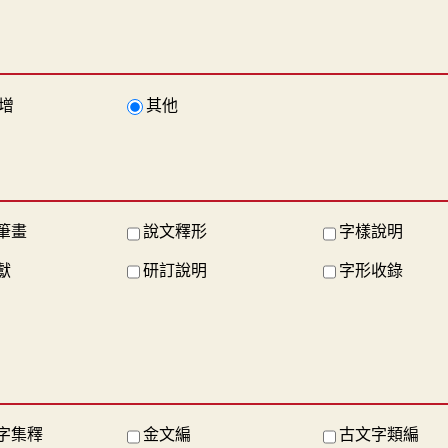
增
其他
筆畫
說文釋形
字樣說明
獻
研訂說明
字形收錄
字集釋
金文編
古文字類編