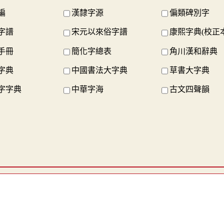
編
漢隸字源
偏類碑別字
字譜
宋元以來俗字譜
康熙字典(校正本
手冊
簡化字總表
角川漢和辭典
字典
中國書法大字典
草書大字典
字字典
中華字海
古文四聲韻