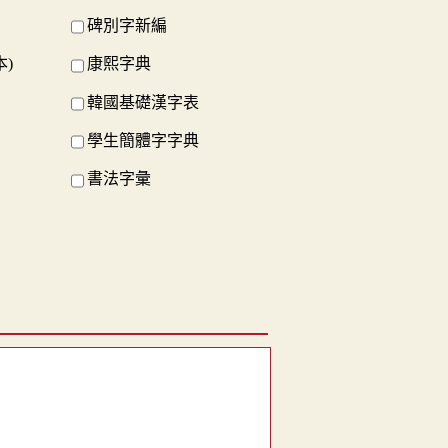
碑別字新編
)
康熙字典
韓國基礎漢字表
學生簡體字字典
書法字彙