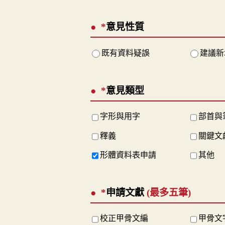
*
意見性質
既有資料疑誤
建議新
*
意見類型
字形與用字
部首與
釋義
關鍵文
形體資料表申請
其他
*
申請文獻
(最多五筆)
校正甲骨文編
甲骨文