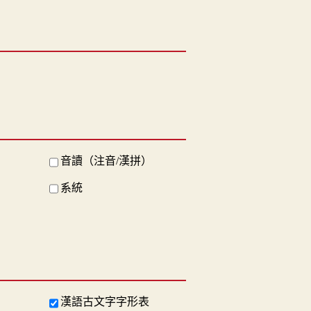
音讀（注音/漢拼）
系統
漢語古文字字形表