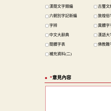
漢簡文字類編
古璽文
六朝別字記新編
敦煌俗
字辨
異體字
中文大辭典
漢語大
簡體字表
佛教難
補充資料(二)
*
意見內容