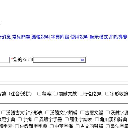
單
新消息
常見問題
編輯說明
字典附錄
使用說明
顯示模式
網站導覽
*
您的Email
音讀（注音/漢拼）
釋義
關鍵文獻
研訂說明
字形收
漢語古文字字形表
漢簡文字類編
古璽文編
漢隸字
康熙字典
字辨
異體字手冊
簡化字總表
角川漢和辭典
體字表
佛教難字字典
中華字海
古文四聲韻
書法字