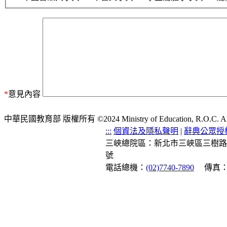
*
意見內容
中華民國教育部 版權所有 ©2024 Ministry of Education, R.O.C. All ri
:::
個資法及隱私聲明
|
辭典公眾授
三峽總院區：新北市三峽區三樹路
號
電話總機：
(02)7740-7890
傳真：(0