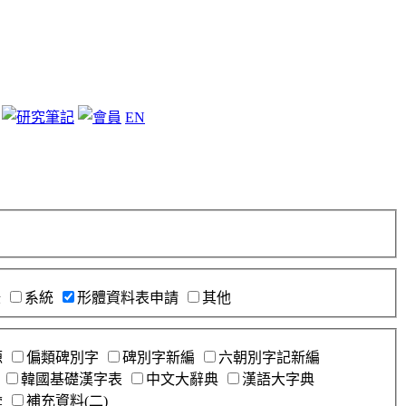
EN
錄
系統
形體資料表申請
其他
源
偏類碑別字
碑別字新編
六朝別字記新編
韓國基礎漢字表
中文大辭典
漢語大字典
彙
補充資料(二)