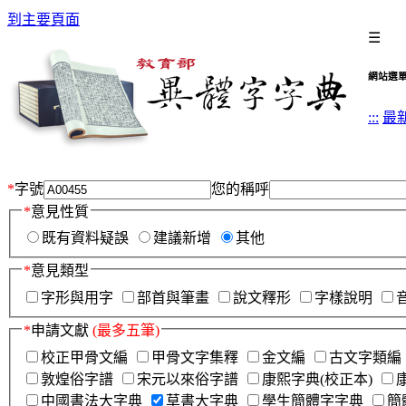
到主要頁面
☰
網站選
:::
最
*
字號
您的稱呼
*
意見性質
既有資料疑誤
建議新增
其他
*
意見類型
字形與用字
部首與筆畫
說文釋形
字樣說明
*
申請文獻
(最多五筆)
校正甲骨文編
甲骨文字集釋
金文編
古文字類編
敦煌俗字譜
宋元以來俗字譜
康熙字典(校正本)
中國書法大字典
草書大字典
學生簡體字字典
簡