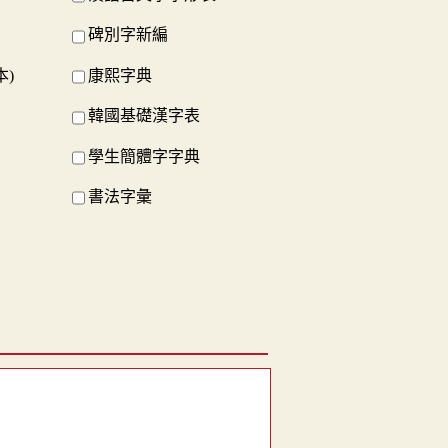
碑別字新編
本)
康熙字典
韓國基礎漢字表
學生簡體字字典
書法字彙