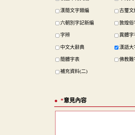
漢簡文字類編
古璽文
六朝別字記新編
敦煌俗
字辨
異體字
中文大辭典
漢語大
簡體字表
佛教難
補充資料(二)
*
意見內容