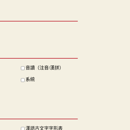
音讀（注音/漢拼）
系統
漢語古文字字形表