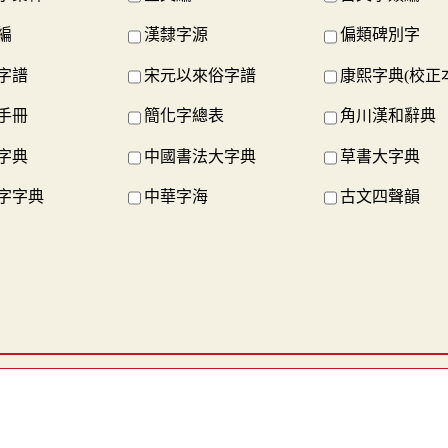
編
漢隸字源
偏類碑別字
字譜
宋元以來俗字譜
康熙字典(校正
手冊
簡化字總表
角川漢和辭典
字典
中國書法大字典
草書大字典
字字典
中華字海
古文四聲韻