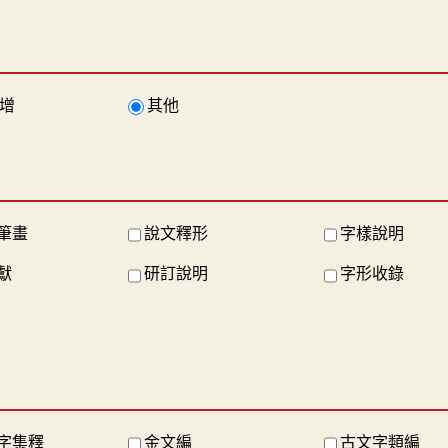
增
其他
筆畫
說文釋形
字樣說明
獻
研訂說明
字形收錄
字集釋
金文編
古文字類編