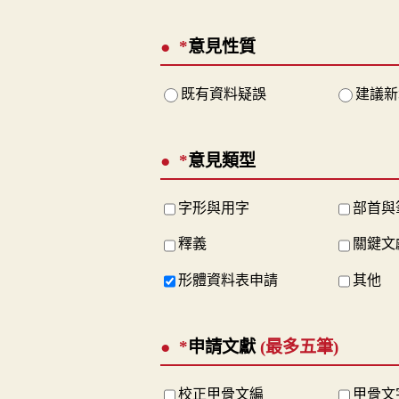
*
意見性質
既有資料疑誤
建議新
*
意見類型
字形與用字
部首與
釋義
關鍵文
形體資料表申請
其他
*
申請文獻
(最多五筆)
校正甲骨文編
甲骨文