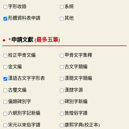
字形收錄
系統
形體資料表申請
其他
*
申請文獻
(最多五筆)
校正甲骨文編
甲骨文字集釋
金文編
古文字類編
漢語古文字字形表
漢簡文字類編
古璽文編
漢隸字源
偏類碑別字
碑別字新編
六朝別字記新編
敦煌俗字譜
宋元以來俗字譜
康熙字典(校正本)