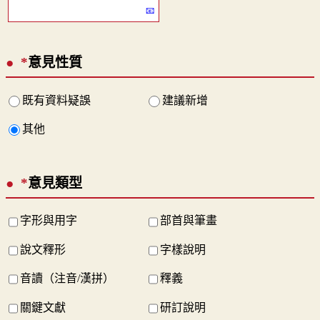
*
意見性質
既有資料疑誤
建議新增
其他
*
意見類型
字形與用字
部首與筆畫
說文釋形
字樣說明
音讀（注音/漢拼）
釋義
關鍵文獻
研訂說明