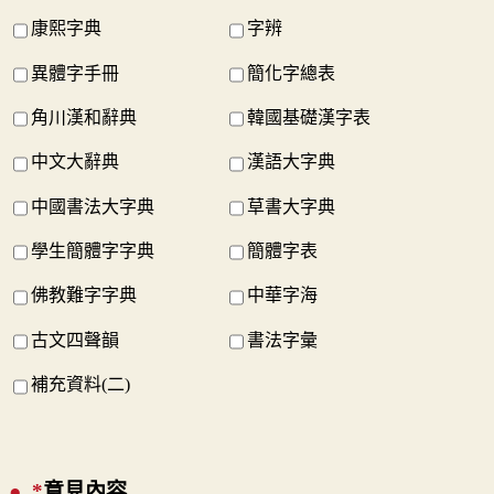
康熙字典
字辨
異體字手冊
簡化字總表
角川漢和辭典
韓國基礎漢字表
中文大辭典
漢語大字典
中國書法大字典
草書大字典
學生簡體字字典
簡體字表
佛教難字字典
中華字海
古文四聲韻
書法字彙
補充資料(二)
*
意見內容