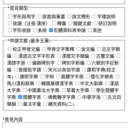
*
意見類型
字形與用字
部首與筆畫
說文釋形
字樣說明
音讀（注音/漢拼）
釋義
關鍵文獻
研訂說明
字形收錄
系統
形體資料表申請
其他
*
申請文獻
(最多五筆)
校正甲骨文編
甲骨文字集釋
金文編
古文字類
編
漢語古文字字形表
漢簡文字類編
古璽文編
漢隸字源
偏類碑別字
碑別字新編
六朝別字記新
編
敦煌俗字譜
宋元以來俗字譜
康熙字典(校正
本)
康熙字典
字辨
異體字手冊
簡化字總表
角川漢和辭典
韓國基礎漢字表
中文大辭典
漢語
大字典
中國書法大字典
草書大字典
學生簡體字
字典
簡體字表
佛教難字字典
中華字海
古文四
聲韻
書法字彙
補充資料(二)
*
意見內容