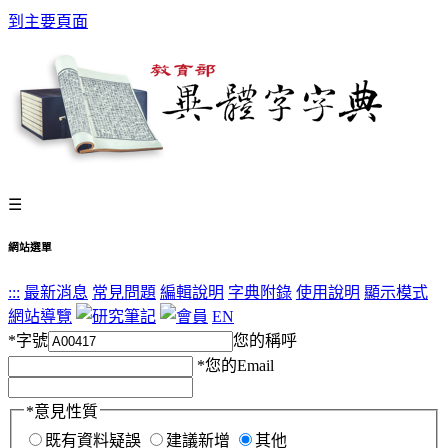
到主要頁面
☰
網站選單
:::
最新消息
常見問題
編輯說明
字典附錄
使用說明
顯示模式
網站導覽
EN
*
字號
您的稱呼
*
您的Email
*
意見性質
既有資料疑誤
建議新增
其他