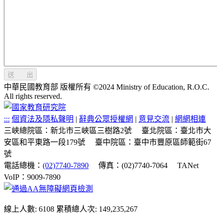
送 出
中華民國教育部 版權所有 ©2024 Ministry of Education, R.O.C.
All rights reserved.
:::
個資法及隱私聲明
|
辭典公眾授權網
|
意見交流
|
網網相連
三峽總院區：新北市三峽區三樹路2號
臺北院區：臺北市大
安區和平東路一段179號
臺中院區：臺中市豐原區師範街67
號
電話總機：
(02)7740-7890
傳真：(02)7740-7064
TANet
VoIP：9009-7890
線上人數: 6108
累積總人次: 149,235,267