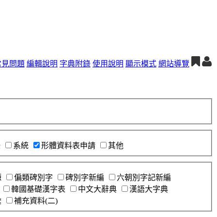
常見問題
編輯說明
字典附錄
使用說明
顯示模式
網站導覽
錄
系統
形體資料表申請
其他
源
偏類碑別字
碑別字新編
六朝別字記新編
韓國基礎漢字表
中文大辭典
漢語大字典
彙
補充資料(二)