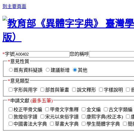
到主要頁面
*
字號
您的稱呼
*
意見性質
既有資料疑誤
建議新增
其他
*
意見類型
字形與用字
部首與筆畫
說文釋形
字樣說明
*
申請文獻
(最多五筆)
校正甲骨文編
甲骨文字集釋
金文編
古文字類編
敦煌俗字譜
宋元以來俗字譜
康熙字典(校正本)
中國書法大字典
草書大字典
學生簡體字字典
簡