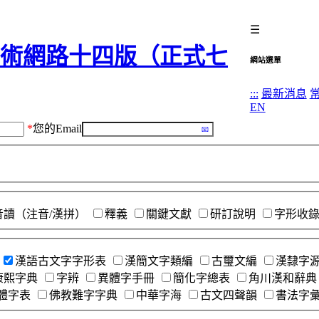
☰
網站選單
:::
最新消息
EN
*
您的Email
音讀（注音/漢拼）
釋義
關鍵文獻
研訂說明
字形收
漢語古文字字形表
漢簡文字類編
古璽文編
漢隸字
康熙字典
字辨
異體字手冊
簡化字總表
角川漢和辭典
體字表
佛教難字字典
中華字海
古文四聲韻
書法字