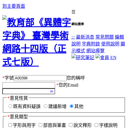
到主要頁面
☰
網站選單
:::
最新消息
常見問題
編輯
說明
字典附錄
使用說明
顯
示模式
網站導覽
EN
*
字號
您的稱呼
*
您的Email
*
意見性質
既有資料疑誤
建議新增
其他
*
意見類型
字形與用字
部首與筆畫
說文釋形
字樣說明