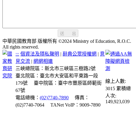
送 出
中華民國教育部 版權所有 ©2024 Ministry of Education, R.O.C.
All rights reserved.
:::
個資法及隱私聲明
|
辭典公眾授權網
|
意
見交流
|
網網相連
三峽總院區：新北市三峽區三樹路2號
臺北院區：臺北市大安區和平東路一段
線上人數:
179號
臺中院區：臺中市豐原區師範街
3015
累積總
67號
人次:
電話總機：
(02)7740-7890
傳真：
149,923,039
(02)7740-7064
TANet VoIP：9009-7890