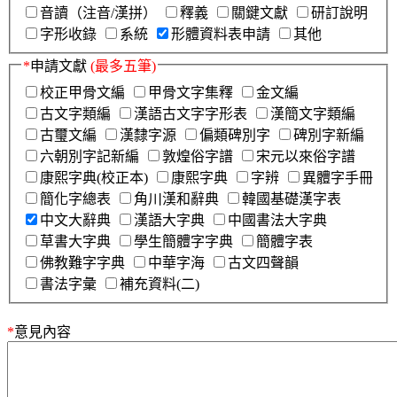
音讀（注音/漢拼）
釋義
關鍵文獻
研訂說明
字形收錄
系統
形體資料表申請
其他
*
申請文獻
(最多五筆)
校正甲骨文編
甲骨文字集釋
金文編
古文字類編
漢語古文字字形表
漢簡文字類編
古璽文編
漢隸字源
偏類碑別字
碑別字新編
六朝別字記新編
敦煌俗字譜
宋元以來俗字譜
康熙字典(校正本)
康熙字典
字辨
異體字手冊
簡化字總表
角川漢和辭典
韓國基礎漢字表
中文大辭典
漢語大字典
中國書法大字典
草書大字典
學生簡體字字典
簡體字表
佛教難字字典
中華字海
古文四聲韻
書法字彙
補充資料(二)
*
意見內容