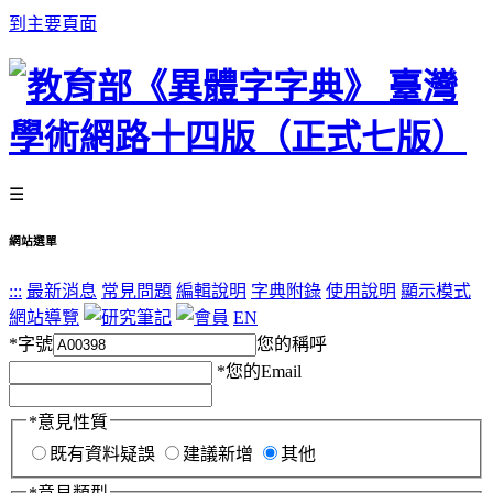
到主要頁面
☰
網站選單
:::
最新消息
常見問題
編輯說明
字典附錄
使用說明
顯示模式
網站導覽
EN
*
字號
您的稱呼
*
您的Email
*
意見性質
既有資料疑誤
建議新增
其他