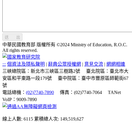
送 出
中華民國教育部 版權所有 ©2024 Ministry of Education, R.O.C.
All rights reserved.
:::
個資法及隱私聲明
|
辭典公眾授權網
|
意見交流
|
網網相連
三峽總院區：新北市三峽區三樹路2號
臺北院區：臺北市大
安區和平東路一段179號
臺中院區：臺中市豐原區師範街67
號
電話總機：
(02)7740-7890
傳真：(02)7740-7064
TANet
VoIP：9009-7890
線上人數: 6115
累積總人次: 149,519,627