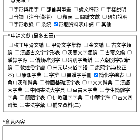
*
意見類型
字形與用字
部首與筆畫
說文釋形
字樣說明
音讀（注音/漢拼）
釋義
關鍵文獻
研訂說明
字形收錄
系統
形體資料表申請
其他
*
申請文獻
(最多五筆)
校正甲骨文編
甲骨文字集釋
金文編
古文字類
編
漢語古文字字形表
漢簡文字類編
古璽文編
漢隸字源
偏類碑別字
碑別字新編
六朝別字記新
編
敦煌俗字譜
宋元以來俗字譜
康熙字典(校正
本)
康熙字典
字辨
異體字手冊
簡化字總表
角川漢和辭典
韓國基礎漢字表
中文大辭典
漢語
大字典
中國書法大字典
草書大字典
學生簡體字
字典
簡體字表
佛教難字字典
中華字海
古文四
聲韻
書法字彙
補充資料(二)
*
意見內容