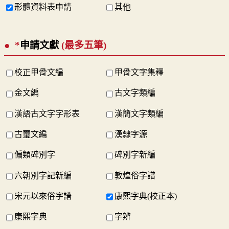
形體資料表申請
其他
*
申請文獻
(最多五筆)
校正甲骨文編
甲骨文字集釋
金文編
古文字類編
漢語古文字字形表
漢簡文字類編
古璽文編
漢隸字源
偏類碑別字
碑別字新編
六朝別字記新編
敦煌俗字譜
宋元以來俗字譜
康熙字典(校正本)
康熙字典
字辨