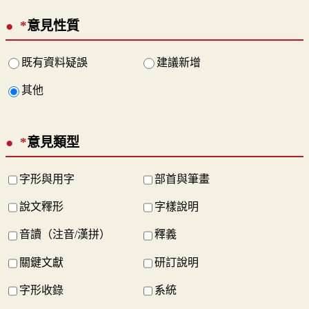
*
意見性質
既有資料疑誤
建議新增
其他
*
意見類型
字形與用字
部首與筆畫
說文釋形
字樣說明
音讀（注音/漢拼）
釋義
關鍵文獻
研訂說明
字形收錄
系統