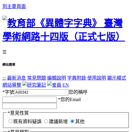
到主要頁面
☰
網站選單
:::
最新消息
常見問題
編輯說明
字典附錄
使用說明
顯示模式
網站導覽
EN
*
字號
您的稱呼
*
您的Email
*
意見性質
既有資料疑誤
建議新增
其他