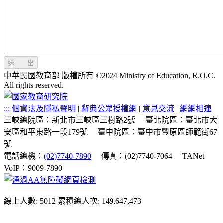
送 出
中華民國教育部 版權所有 ©2024 Ministry of Education, R.O.C.
All rights reserved.
:::
個資法及隱私聲明
|
辭典公眾授權網
|
意見交流
|
網網相連
三峽總院區：新北市三峽區三樹路2號
臺北院區：臺北市大
安區和平東路一段179號
臺中院區：臺中市豐原區師範街67
號
電話總機：
(02)7740-7890
傳真：(02)7740-7064
TANet
VoIP：9009-7890
線上人數: 5012
累積總人次: 149,647,473