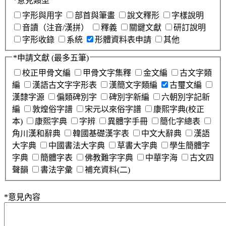
*
意見類型
字形與用字
部首與筆畫
說文釋形
字樣說明
音讀（注音/漢拼）
釋義
關鍵文獻
研訂說明
字形收錄
系統
形體資料表申請
其他
*
申請文獻
(最多五筆)
校正甲骨文編
甲骨文字集釋
金文編
古文字類
編
漢語古文字字形表
漢簡文字類編
古璽文編
漢隸字源
偏類碑別字
碑別字新編
六朝別字記新
編
敦煌俗字譜
宋元以來俗字譜
康熙字典(校正
本)
康熙字典
字辨
異體字手冊
簡化字總表
角川漢和辭典
韓國基礎漢字表
中文大辭典
漢語
大字典
中國書法大字典
草書大字典
學生簡體字
字典
簡體字表
佛教難字字典
中華字海
古文四
聲韻
書法字彙
補充資料(二)
*
意見內容