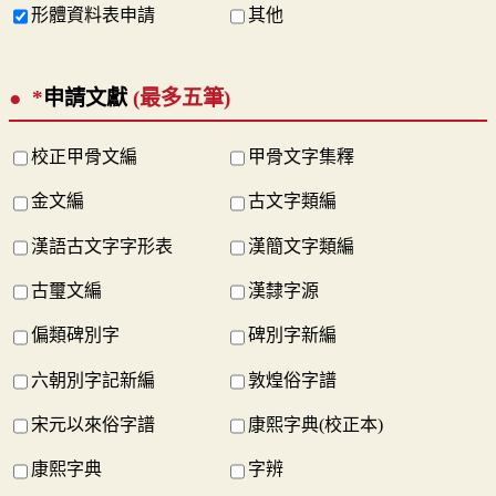
形體資料表申請
其他
*
申請文獻
(最多五筆)
校正甲骨文編
甲骨文字集釋
金文編
古文字類編
漢語古文字字形表
漢簡文字類編
古璽文編
漢隸字源
偏類碑別字
碑別字新編
六朝別字記新編
敦煌俗字譜
宋元以來俗字譜
康熙字典(校正本)
康熙字典
字辨