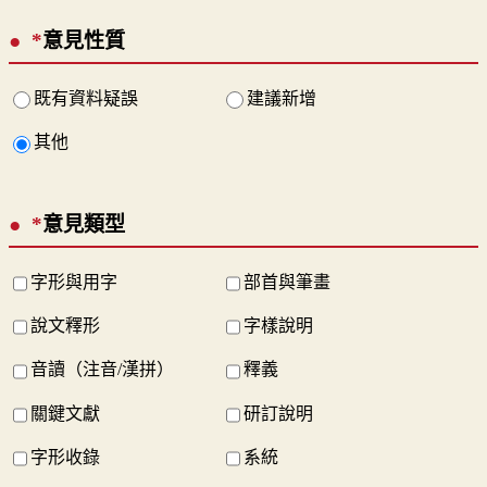
*
意見性質
既有資料疑誤
建議新增
其他
*
意見類型
字形與用字
部首與筆畫
說文釋形
字樣說明
音讀（注音/漢拼）
釋義
關鍵文獻
研訂說明
字形收錄
系統