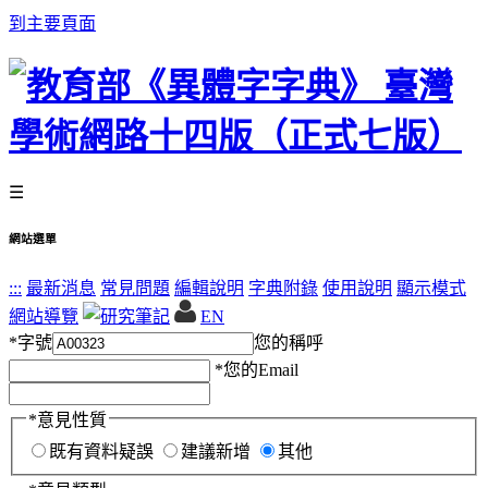
到主要頁面
☰
網站選單
:::
最新消息
常見問題
編輯說明
字典附錄
使用說明
顯示模式
網站導覽
EN
*
字號
您的稱呼
*
您的Email
*
意見性質
既有資料疑誤
建議新增
其他