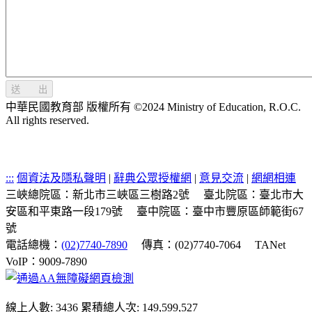
送 出
中華民國教育部 版權所有 ©2024 Ministry of Education, R.O.C.
All rights reserved.
:::
個資法及隱私聲明
|
辭典公眾授權網
|
意見交流
|
網網相連
三峽總院區：新北市三峽區三樹路2號
臺北院區：臺北市大
安區和平東路一段179號
臺中院區：臺中市豐原區師範街67
號
電話總機：
(02)7740-7890
傳真：(02)7740-7064
TANet
VoIP：9009-7890
線上人數: 3436
累積總人次: 149,599,527