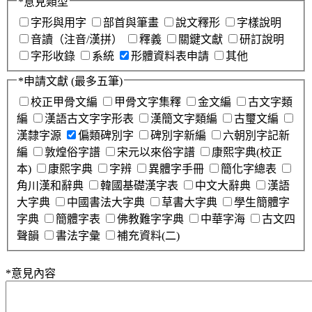
*
意見類型
字形與用字
部首與筆畫
說文釋形
字樣說明
音讀（注音/漢拼）
釋義
關鍵文獻
研訂說明
字形收錄
系統
形體資料表申請
其他
*
申請文獻
(最多五筆)
校正甲骨文編
甲骨文字集釋
金文編
古文字類
編
漢語古文字字形表
漢簡文字類編
古璽文編
漢隸字源
偏類碑別字
碑別字新編
六朝別字記新
編
敦煌俗字譜
宋元以來俗字譜
康熙字典(校正
本)
康熙字典
字辨
異體字手冊
簡化字總表
角川漢和辭典
韓國基礎漢字表
中文大辭典
漢語
大字典
中國書法大字典
草書大字典
學生簡體字
字典
簡體字表
佛教難字字典
中華字海
古文四
聲韻
書法字彙
補充資料(二)
*
意見內容