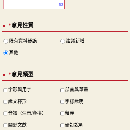
*
意見性質
既有資料疑誤
建議新增
其他
*
意見類型
字形與用字
部首與筆畫
說文釋形
字樣說明
音讀（注音/漢拼）
釋義
關鍵文獻
研訂說明