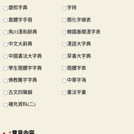
康熙字典
字辨
異體字手冊
簡化字總表
角川漢和辭典
韓國基礎漢字表
中文大辭典
漢語大字典
中國書法大字典
草書大字典
學生簡體字字典
簡體字表
佛教難字字典
中華字海
古文四聲韻
書法字彙
補充資料(二)
*
意見內容