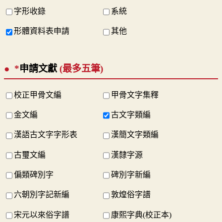
字形收錄
系統
形體資料表申請
其他
*
申請文獻
(最多五筆)
校正甲骨文編
甲骨文字集釋
金文編
古文字類編
漢語古文字字形表
漢簡文字類編
古璽文編
漢隸字源
偏類碑別字
碑別字新編
六朝別字記新編
敦煌俗字譜
宋元以來俗字譜
康熙字典(校正本)