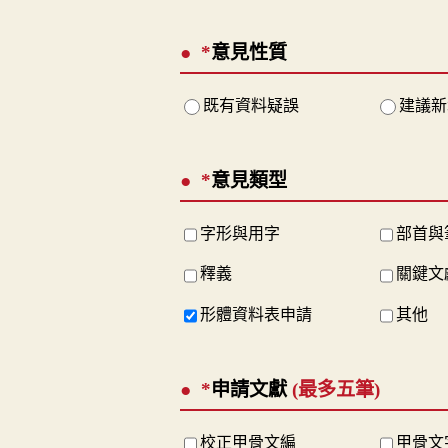
*
意見性質
既有資料疑誤
建議新
*
意見類型
字形與用字
部首與
釋義
關鍵文
形體資料表申請
其他
*
申請文獻
(最多五筆)
校正甲骨文編
甲骨文