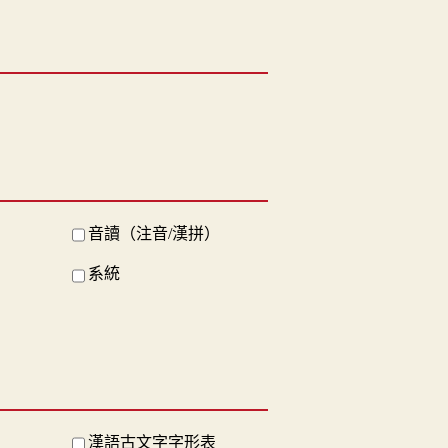
音讀（注音/漢拼）
系統
漢語古文字字形表