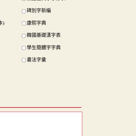
碑別字新編
本)
康熙字典
韓國基礎漢字表
學生簡體字字典
書法字彙