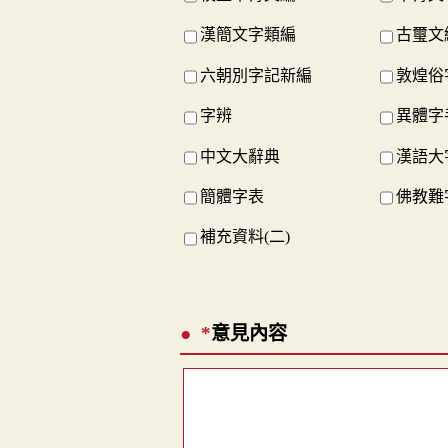
漢簡文字類編
古璽文
六朝別字記新編
敦煌俗
字辨
異體字
中文大辭典
漢語大
簡體字表
佛教難
補充資料(二)
*
意見內容