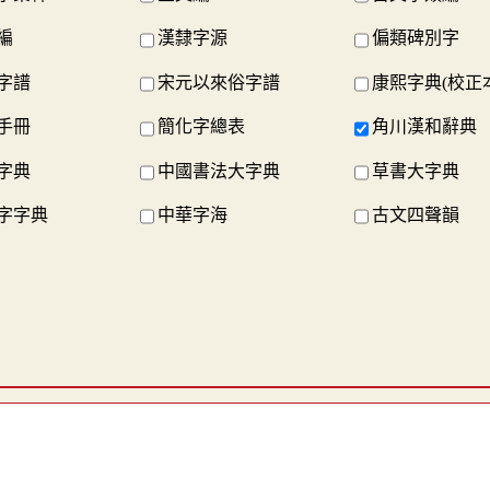
編
漢隸字源
偏類碑別字
字譜
宋元以來俗字譜
康熙字典(校正
手冊
簡化字總表
角川漢和辭典
字典
中國書法大字典
草書大字典
字字典
中華字海
古文四聲韻