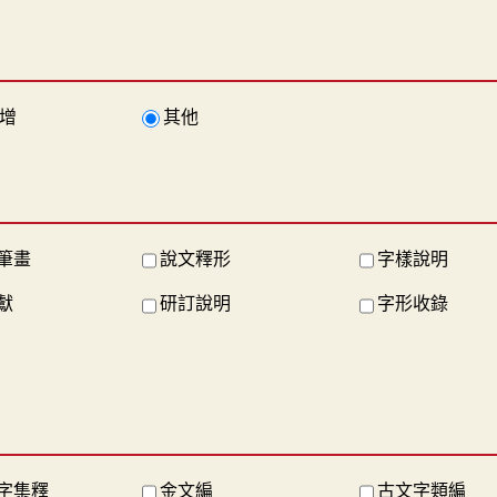
增
其他
筆畫
說文釋形
字樣說明
獻
研訂說明
字形收錄
字集釋
金文編
古文字類編