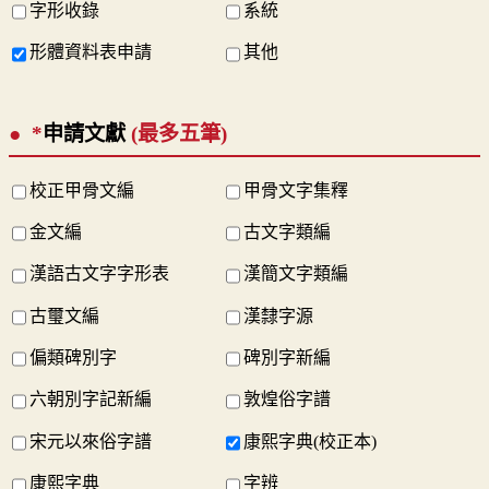
字形收錄
系統
形體資料表申請
其他
*
申請文獻
(最多五筆)
校正甲骨文編
甲骨文字集釋
金文編
古文字類編
漢語古文字字形表
漢簡文字類編
古璽文編
漢隸字源
偏類碑別字
碑別字新編
六朝別字記新編
敦煌俗字譜
宋元以來俗字譜
康熙字典(校正本)
康熙字典
字辨