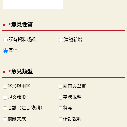
*
意見性質
既有資料疑誤
建議新增
其他
*
意見類型
字形與用字
部首與筆畫
說文釋形
字樣說明
音讀（注音/漢拼）
釋義
關鍵文獻
研訂說明