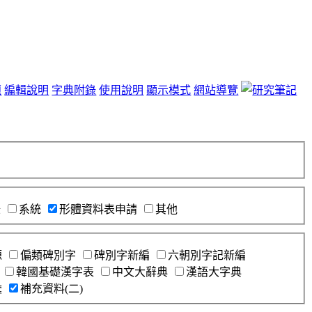
題
編輯說明
字典附錄
使用說明
顯示模式
網站導覽
錄
系統
形體資料表申請
其他
源
偏類碑別字
碑別字新編
六朝別字記新編
韓國基礎漢字表
中文大辭典
漢語大字典
彙
補充資料(二)