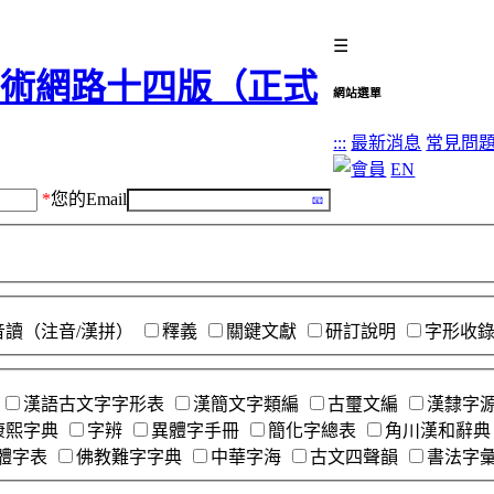
☰
網站選單
:::
最新消息
常見問
EN
*
您的Email
音讀（注音/漢拼）
釋義
關鍵文獻
研訂說明
字形收
漢語古文字字形表
漢簡文字類編
古璽文編
漢隸字
康熙字典
字辨
異體字手冊
簡化字總表
角川漢和辭典
體字表
佛教難字字典
中華字海
古文四聲韻
書法字