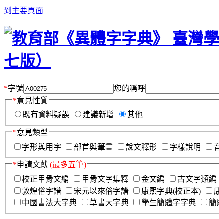
到主要頁面
*
字號
您的稱呼
*
意見性質
既有資料疑誤
建議新增
其他
*
意見類型
字形與用字
部首與筆畫
說文釋形
字樣說明
*
申請文獻
(最多五筆)
校正甲骨文編
甲骨文字集釋
金文編
古文字類編
敦煌俗字譜
宋元以來俗字譜
康熙字典(校正本)
中國書法大字典
草書大字典
學生簡體字字典
簡