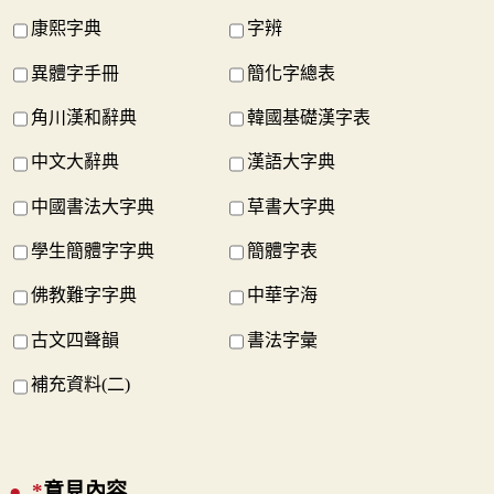
康熙字典
字辨
異體字手冊
簡化字總表
角川漢和辭典
韓國基礎漢字表
中文大辭典
漢語大字典
中國書法大字典
草書大字典
學生簡體字字典
簡體字表
佛教難字字典
中華字海
古文四聲韻
書法字彙
補充資料(二)
*
意見內容