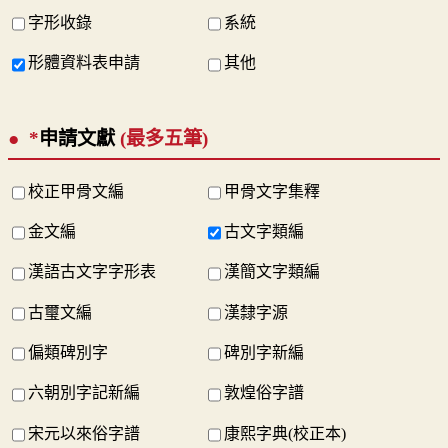
字形收錄
系統
形體資料表申請
其他
*
申請文獻
(最多五筆)
校正甲骨文編
甲骨文字集釋
金文編
古文字類編
漢語古文字字形表
漢簡文字類編
古璽文編
漢隸字源
偏類碑別字
碑別字新編
六朝別字記新編
敦煌俗字譜
宋元以來俗字譜
康熙字典(校正本)