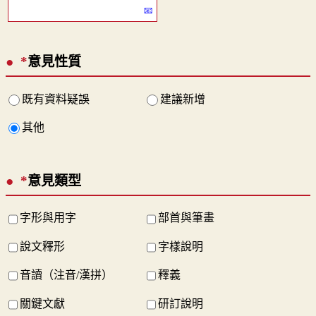
*
意見性質
既有資料疑誤
建議新增
其他
*
意見類型
字形與用字
部首與筆畫
說文釋形
字樣說明
音讀（注音/漢拼）
釋義
關鍵文獻
研訂說明