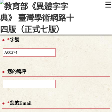
☰
:::
最新消息
常見問題
編輯說明
字典附錄
使用說明
顯示模式
網站導覽
EN
*
字號
您的稱呼
*
您的Email