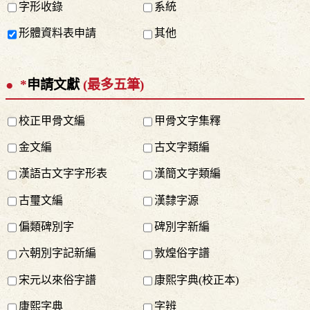
字形收錄
系統
形體資料表申請
其他
*
申請文獻
(最多五筆)
校正甲骨文編
甲骨文字集釋
金文編
古文字類編
漢語古文字字形表
漢簡文字類編
古璽文編
漢隸字源
偏類碑別字
碑別字新編
六朝別字記新編
敦煌俗字譜
宋元以來俗字譜
康熙字典(校正本)
康熙字典
字辨