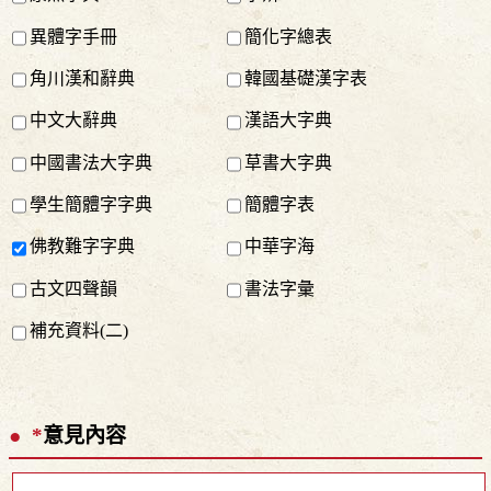
異體字手冊
簡化字總表
角川漢和辭典
韓國基礎漢字表
中文大辭典
漢語大字典
中國書法大字典
草書大字典
學生簡體字字典
簡體字表
佛教難字字典
中華字海
古文四聲韻
書法字彙
補充資料(二)
*
意見內容