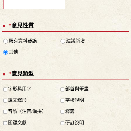
*
意見性質
既有資料疑誤
建議新增
其他
*
意見類型
字形與用字
部首與筆畫
說文釋形
字樣說明
音讀（注音/漢拼）
釋義
關鍵文獻
研訂說明