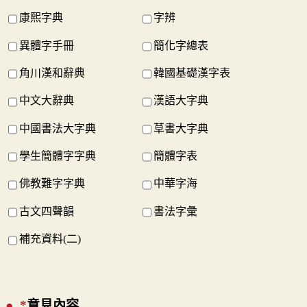
康熙字典
字辨
異體字手冊
簡化字總表
角川漢和辭典
韓國基礎漢字表
中文大辭典
漢語大字典
中國書法大字典
草書大字典
學生簡體字字典
簡體字表
佛教難字字典
中華字海
古文四聲韻
書法字彙
補充資料(二)
*
意見內容