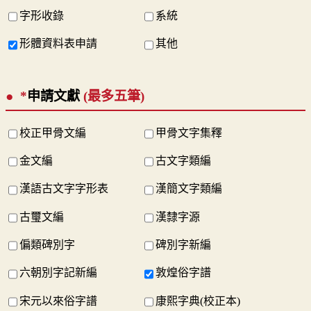
字形收錄
系統
形體資料表申請
其他
*
申請文獻
(最多五筆)
校正甲骨文編
甲骨文字集釋
金文編
古文字類編
漢語古文字字形表
漢簡文字類編
古璽文編
漢隸字源
偏類碑別字
碑別字新編
六朝別字記新編
敦煌俗字譜
宋元以來俗字譜
康熙字典(校正本)