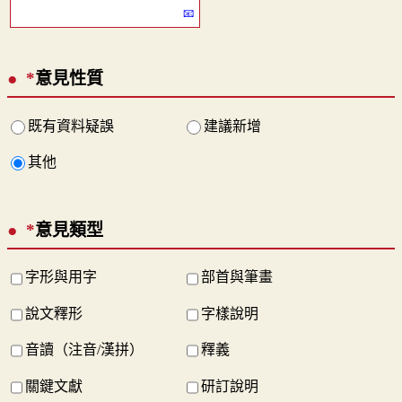
*
意見性質
既有資料疑誤
建議新增
其他
*
意見類型
字形與用字
部首與筆畫
說文釋形
字樣說明
音讀（注音/漢拼）
釋義
關鍵文獻
研訂說明