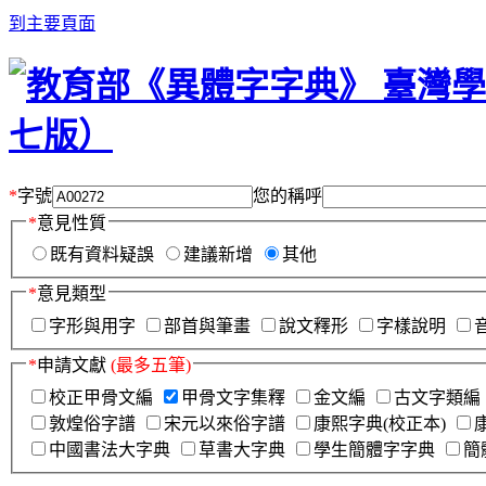
到主要頁面
*
字號
您的稱呼
*
意見性質
既有資料疑誤
建議新增
其他
*
意見類型
字形與用字
部首與筆畫
說文釋形
字樣說明
*
申請文獻
(最多五筆)
校正甲骨文編
甲骨文字集釋
金文編
古文字類編
敦煌俗字譜
宋元以來俗字譜
康熙字典(校正本)
中國書法大字典
草書大字典
學生簡體字字典
簡