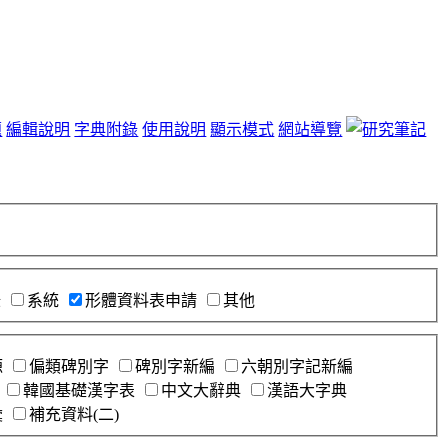
題
編輯說明
字典附錄
使用說明
顯示模式
網站導覽
錄
系統
形體資料表申請
其他
源
偏類碑別字
碑別字新編
六朝別字記新編
韓國基礎漢字表
中文大辭典
漢語大字典
彙
補充資料(二)