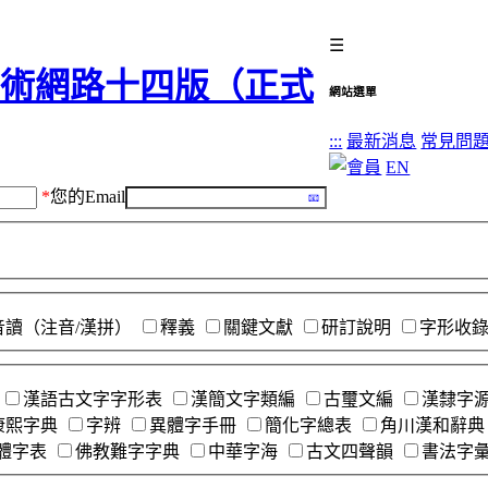
☰
網站選單
:::
最新消息
常見問
EN
*
您的Email
音讀（注音/漢拼）
釋義
關鍵文獻
研訂說明
字形收
漢語古文字字形表
漢簡文字類編
古璽文編
漢隸字
康熙字典
字辨
異體字手冊
簡化字總表
角川漢和辭典
體字表
佛教難字字典
中華字海
古文四聲韻
書法字