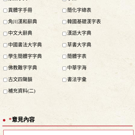
異體字手冊
簡化字總表
角川漢和辭典
韓國基礎漢字表
中文大辭典
漢語大字典
中國書法大字典
草書大字典
學生簡體字字典
簡體字表
佛教難字字典
中華字海
古文四聲韻
書法字彙
補充資料(二)
*
意見內容