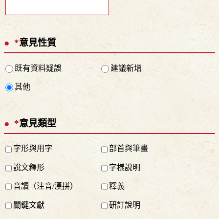
*
意見性質
既有資料疑誤
建議新增
其他
*
意見類型
字形與用字
部首與筆畫
說文釋形
字樣說明
音讀（注音/漢拼）
釋義
關鍵文獻
研訂說明