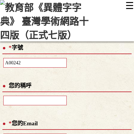
☰
:::
最新消息
常見問題
編輯說明
字典附錄
使用說明
顯示模式
網站導覽
EN
*
字號
您的稱呼
*
您的Email