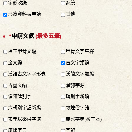
字形收錄
系統
形體資料表申請
其他
*
申請文獻
(最多五筆)
校正甲骨文編
甲骨文字集釋
金文編
古文字類編
漢語古文字字形表
漢簡文字類編
古璽文編
漢隸字源
偏類碑別字
碑別字新編
六朝別字記新編
敦煌俗字譜
宋元以來俗字譜
康熙字典(校正本)
康熙字典
字辨