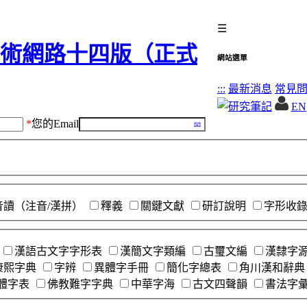
☰
網站選單
:::
最新消息
常見
EN
*
您的Email
音讀（注音/漢拼）
釋義
關鍵文獻
研訂說明
字形收
漢語古文字字形表
漢簡文字類編
古璽文編
漢隸字
康熙字典
字辨
異體字手冊
簡化字總表
角川漢和辭典
體字表
佛教難字字典
中華字海
古文四聲韻
書法字