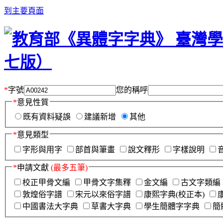
到主要頁面
*
字號
您的稱呼
*
意見性質
既有資料疑誤
建議新增
其他
*
意見類型
字形與用字
部首與筆畫
說文釋形
字樣說明
*
申請文獻
(最多五筆)
校正甲骨文編
甲骨文字集釋
金文編
古文字類編
敦煌俗字譜
宋元以來俗字譜
康熙字典(校正本)
中國書法大字典
草書大字典
學生簡體字字典
簡