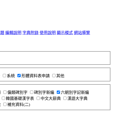
問題
編輯說明
字典附錄
使用說明
顯示模式
網站導覽
錄
系統
形體資料表申請
其他
源
偏類碑別字
碑別字新編
六朝別字記新編
韓國基礎漢字表
中文大辭典
漢語大字典
彙
補充資料(二)