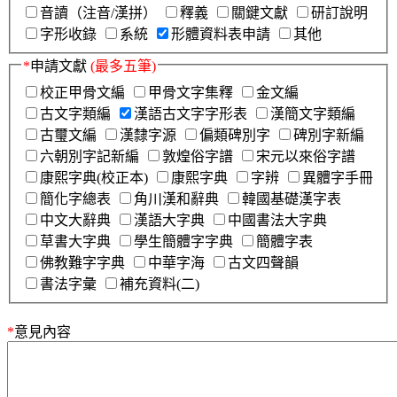
音讀（注音/漢拼）
釋義
關鍵文獻
研訂說明
字形收錄
系統
形體資料表申請
其他
*
申請文獻
(最多五筆)
校正甲骨文編
甲骨文字集釋
金文編
古文字類編
漢語古文字字形表
漢簡文字類編
古璽文編
漢隸字源
偏類碑別字
碑別字新編
六朝別字記新編
敦煌俗字譜
宋元以來俗字譜
康熙字典(校正本)
康熙字典
字辨
異體字手冊
簡化字總表
角川漢和辭典
韓國基礎漢字表
中文大辭典
漢語大字典
中國書法大字典
草書大字典
學生簡體字字典
簡體字表
佛教難字字典
中華字海
古文四聲韻
書法字彙
補充資料(二)
*
意見內容