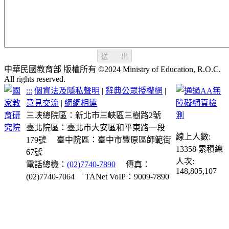
送 出
中華民國教育部 版權所有 ©2024 Ministry of Education, R.O.C.
All rights reserved.
:::
個資法及隱私聲明
|
辭典公眾授權網
|
意見交流
|
網網相連
三峽總院區：新北市三峽區三樹路2號
臺北院區：臺北市大安區和平東路一段
線上人數:
179號
臺中院區：臺中市豐原區師範街
13358
累積總
67號
人次:
電話總機：
(02)7740-7890
傳真：
148,805,107
(02)7740-7064
TANet VoIP：9009-7890