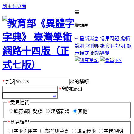
到主要頁面
☰
網站選單
:::
最新消息
常見問題
編輯
說明
字典附錄
使用說明
顯
示模式
網站導覽
EN
*
字號
您的稱呼
*
您的Email
*
意見性質
既有資料疑誤
建議新增
其他
*
意見類型
字形與用字
部首與筆畫
說文釋形
字樣說明