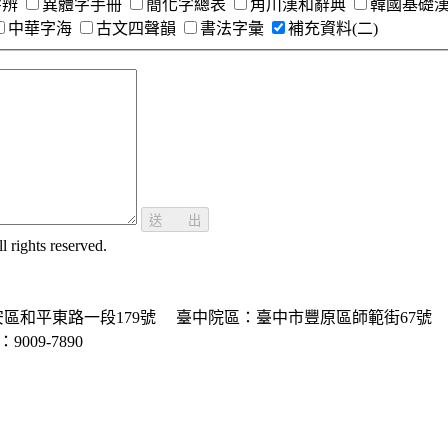
字辨
異體字手冊
簡化字總表
角川漢和辭典
韓國基礎
中華字海
古文四聲韻
書法字彙
補充資料(二)
送 出
ghts reserved.
區和平東路一段179號
臺中院區：臺中市豐原區師範街67號
P：9009-7890