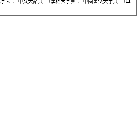
漢字表
中文大辭典
漢語大字典
中國書法大字典
草