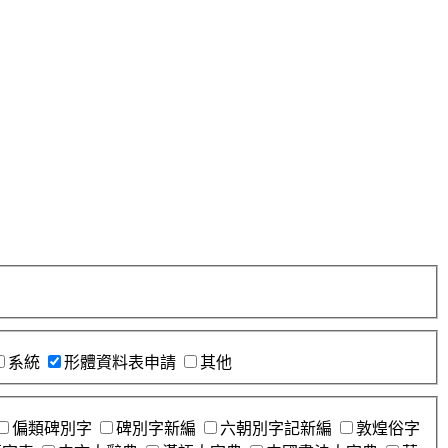
系統
形體資料表申請
其他
偏類碑別字
碑別字新編
六朝別字記新編
敦煌俗字