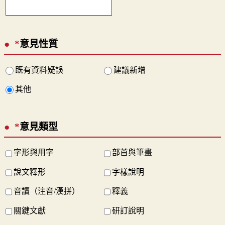
*
意見性質
既有資料疑誤
建議新增
其他
*
意見類型
字形與用字
部首與筆畫
說文釋形
字樣說明
音讀（注音/漢拼）
釋義
關鍵文獻
研訂說明