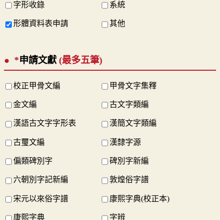
字形收錄
系統
形體資料表申請
其他
*
申請文獻
(最多五筆)
校正甲骨文編
甲骨文字集釋
金文編
古文字類編
漢語古文字字形表
漢簡文字類編
古璽文編
漢隸字源
偏類碑別字
碑別字新編
六朝別字記新編
敦煌俗字譜
宋元以來俗字譜
康熙字典(校正本)
康熙字典
字辨