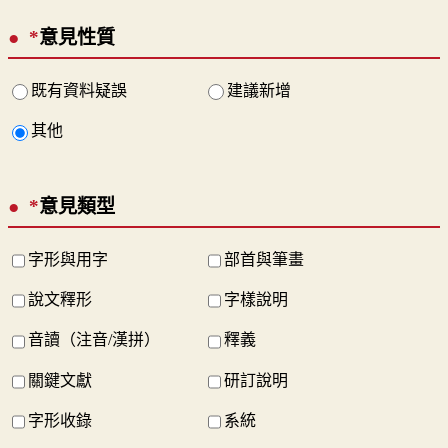
*
意見性質
既有資料疑誤
建議新增
其他
*
意見類型
字形與用字
部首與筆畫
說文釋形
字樣說明
音讀（注音/漢拼）
釋義
關鍵文獻
研訂說明
字形收錄
系統