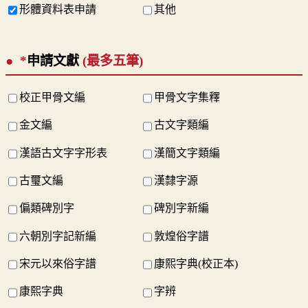
形體資料表申請
其他
*
申請文獻
(最多五筆)
校正甲骨文編
甲骨文字集釋
金文編
古文字類編
漢語古文字字形表
漢簡文字類編
古璽文編
漢隸字源
偏類碑別字
碑別字新編
六朝別字記新編
敦煌俗字譜
宋元以來俗字譜
康熙字典(校正本)
康熙字典
字辨