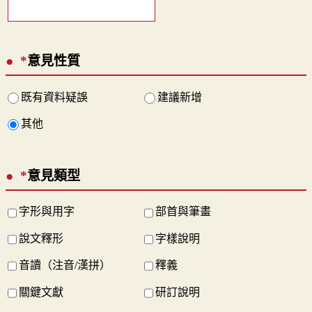
*
意見性質
既有資料疑誤
建議新增
其他
*
意見類型
字形與用字
部首與筆畫
說文釋形
字樣說明
音讀（注音/漢拼）
釋義
關鍵文獻
研訂說明