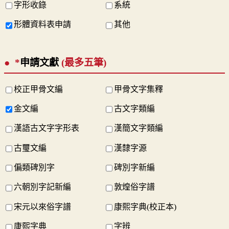
字形收錄
系統
形體資料表申請
其他
*
申請文獻
(最多五筆)
校正甲骨文編
甲骨文字集釋
金文編
古文字類編
漢語古文字字形表
漢簡文字類編
古璽文編
漢隸字源
偏類碑別字
碑別字新編
六朝別字記新編
敦煌俗字譜
宋元以來俗字譜
康熙字典(校正本)
康熙字典
字辨