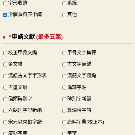
字形收錄
系統
形體資料表申請
其他
*
申請文獻
(最多五筆)
校正甲骨文編
甲骨文字集釋
金文編
古文字類編
漢語古文字字形表
漢簡文字類編
古璽文編
漢隸字源
偏類碑別字
碑別字新編
六朝別字記新編
敦煌俗字譜
宋元以來俗字譜
康熙字典(校正本)
康熙字典
字辨