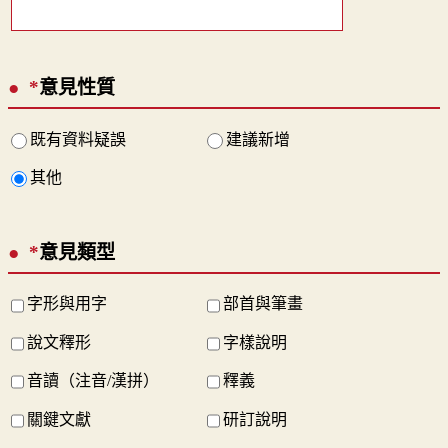
*
意見性質
既有資料疑誤
建議新增
其他
*
意見類型
字形與用字
部首與筆畫
說文釋形
字樣說明
音讀（注音/漢拼）
釋義
關鍵文獻
研訂說明