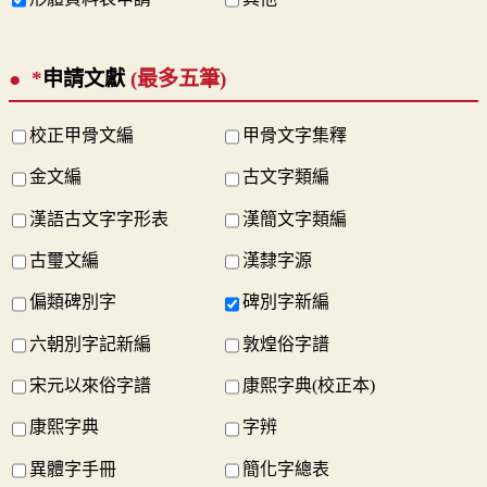
*
申請文獻
(最多五筆)
校正甲骨文編
甲骨文字集釋
金文編
古文字類編
漢語古文字字形表
漢簡文字類編
古璽文編
漢隸字源
偏類碑別字
碑別字新編
六朝別字記新編
敦煌俗字譜
宋元以來俗字譜
康熙字典(校正本)
康熙字典
字辨
異體字手冊
簡化字總表