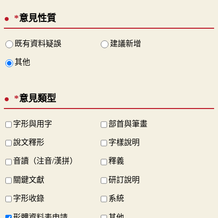
*
意見性質
既有資料疑誤
建議新增
其他
*
意見類型
字形與用字
部首與筆畫
說文釋形
字樣說明
音讀（注音/漢拼）
釋義
關鍵文獻
研訂說明
字形收錄
系統
形體資料表申請
其他