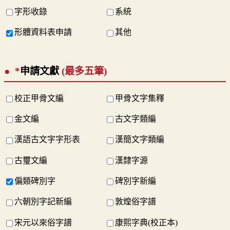
字形收錄
系統
形體資料表申請
其他
*
申請文獻
(最多五筆)
校正甲骨文編
甲骨文字集釋
金文編
古文字類編
漢語古文字字形表
漢簡文字類編
古璽文編
漢隸字源
偏類碑別字
碑別字新編
六朝別字記新編
敦煌俗字譜
宋元以來俗字譜
康熙字典(校正本)