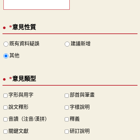
*
意見性質
既有資料疑誤
建議新增
其他
*
意見類型
字形與用字
部首與筆畫
說文釋形
字樣說明
音讀（注音/漢拼）
釋義
關鍵文獻
研訂說明