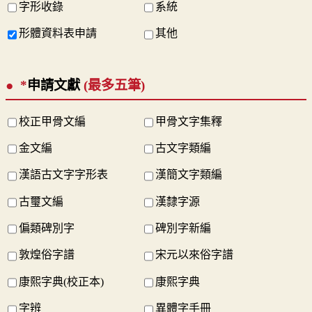
字形收錄
系統
形體資料表申請
其他
*
申請文獻
(最多五筆)
校正甲骨文編
甲骨文字集釋
金文編
古文字類編
漢語古文字字形表
漢簡文字類編
古璽文編
漢隸字源
偏類碑別字
碑別字新編
敦煌俗字譜
宋元以來俗字譜
康熙字典(校正本)
康熙字典
字辨
異體字手冊